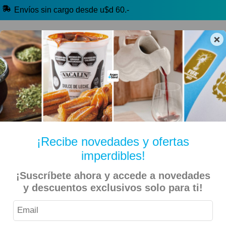
Envíos sin cargo desde u$d 60.-
×
🔥 Selección Argentina
🧉 Clásicos argentinos
🏷️ Todas las categorías
Hablanos por Whatsapp
¡Recibe novedades y ofertas
imperdibles!
Inicio
Alimentos
Galletitas y Bizcochitos
Bizcochitos
¡Suscríbete ahora y accede a novedades
y descuentos exclusivos solo para ti!
Don Satur – Bizcochos Grasa 200gr