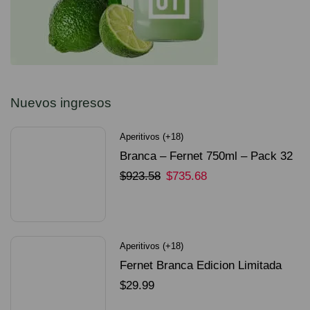
Nuevos ingresos
Aperitivos (+18)
Branca – Fernet 750ml – Pack 32
Unidades
$
923.58
$
735.68
SELECCIONAR OPCIONES
Aperitivos (+18)
Fernet Branca Edicion Limitada
Dorado Mundial
$
29.99
SELECCIONAR OPCIONES