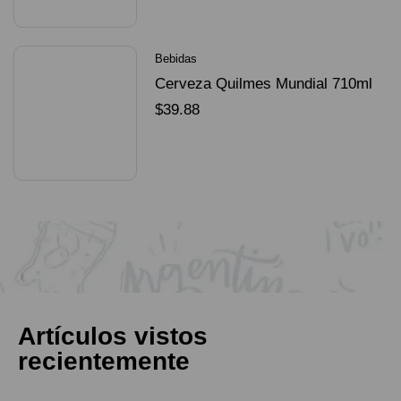
Bebidas
Cerveza Quilmes Mundial 710ml
packX4
$
39.88
SELECCIONAR OPCIONES
Artículos vistos
recientemente