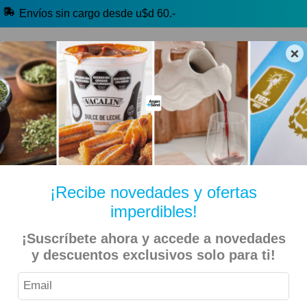
Envíos sin cargo desde u$d 60.-
×
🔥 Alfajores y Golosinas
🧉 Clásicos argentinos
🏷️ Todas las categorías
Hablanos por Whatsapp
¡Recibe novedades y ofertas
imperdibles!
Inicio
Deportes
Outdoors
¡Suscríbete ahora y accede a novedades
y descuentos exclusivos solo para ti!
Boca Juniors – Wilson – Raqueta de Tenis 103