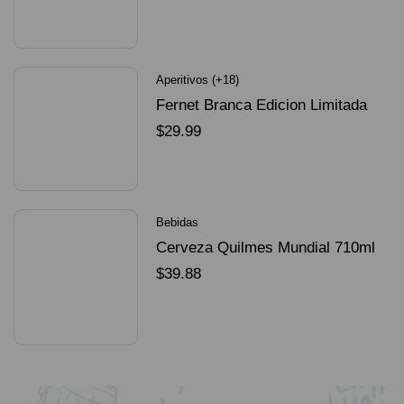
SELECCIONAR OPCIONES
Aperitivos (+18)
Fernet Branca Edicion Limitada
Dorado Mundial
$
29.99
SELECCIONAR OPCIONES
Bebidas
Cerveza Quilmes Mundial 710ml
packX4
$
39.88
SELECCIONAR OPCIONES