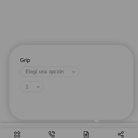
Grip
Agregar Al Carrito
Seleccionar
$
198.43