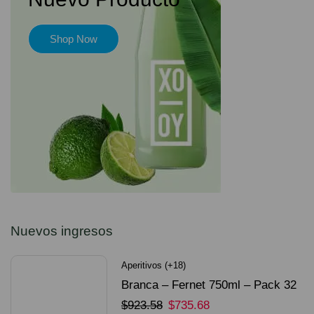
Shop Now
Nuevos ingresos
Aperitivos (+18)
Branca – Fernet 750ml – Pack 32
Unidades
$
923.58
$
735.68