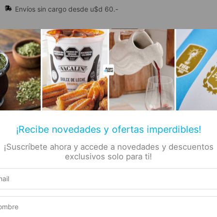
Envíos sin cargo desde u$d 60.-
🔥 Alfajores y Golosinas
¡Recibe novedades y ofertas imperdibles!
¡Suscríbete ahora y accede a novedades y descuentos
📚 Libros
🏷️ Todas las categorías
rs
exclusivos solo para ti!
 Yerbera y Azucarera Chaulata
Boca Juniors – Yerber