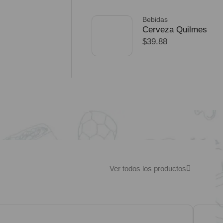
Bebidas
Cerveza Quilmes
$
39.88
Mundial 710ml
packX4
SELECCIONAR
OPCIONES
Ver todos los productos