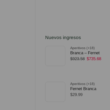
Nuevos ingresos
Aperitivos (+18)
Branca – Fernet
$
923.58
$
735.68
750ml – Pack 32
Unidades
SELECCIONAR
OPCIONES
Aperitivos (+18)
Fernet Branca
$
29.99
Edicion Limitada
Dorado Mundial
SELECCIONAR
OPCIONES