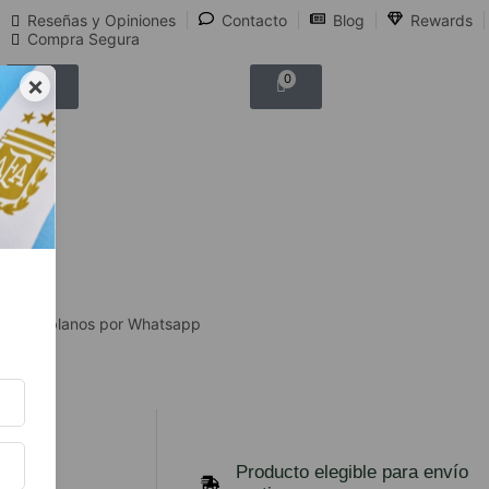
Reseñas y Opiniones
Contacto
Blog
Rewards
Compra Segura
×
0
0
Hablanos por Whatsapp
a y
Producto elegible para envío