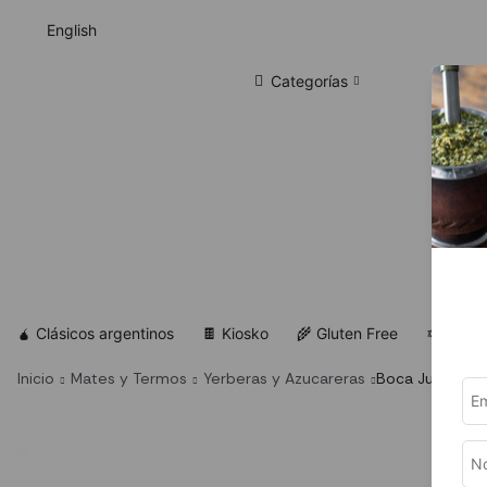
English
Categorías
🧉 Clásicos argentinos
🍫 Kiosko
🌾 Gluten Free
✡ Koshe
Inicio
Mates y Termos
Yerberas y Azucareras
Boca Juniors –