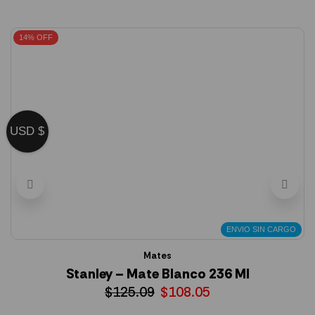
14% OFF
USD $
ENVIO SIN CARGO
Mates
Stanley – Mate Blanco 236 Ml
$
125.09
$
108.05