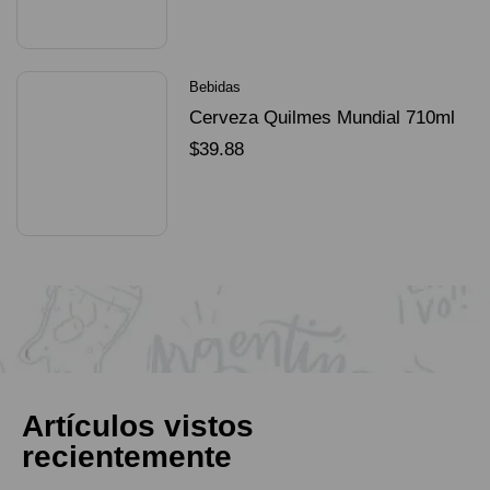
SELECCIONAR OPCIONES
Bebidas
Cerveza Quilmes Mundial 710ml
packX4
$
39.88
SELECCIONAR OPCIONES
Artículos vistos
recientemente