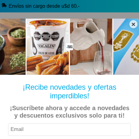
Envíos sin cargo desde u$d 60.-
×
🔥 Alfajores y Golosinas
🧉 Clásicos argentinos
🏷️ Todas las categorías
Hablanos por Whatsapp
¡Recibe novedades y ofertas
imperdibles!
Inicio
Kiosko Dulce y Salado
Chocolates
¡Suscríbete ahora y accede a novedades
Bon o Bon – Bombon con Chocolate Blanco Relleno – 18
y descuentos exclusivos solo para ti!
Unidades