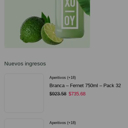
Nuevos ingresos
Aperitivos (+18)
Branca – Fernet 750ml – Pack 32
Unidades
$
923.58
$
735.68
SELECCIONAR OPCIONES
Aperitivos (+18)