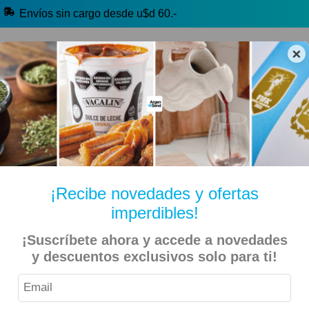
Envíos sin cargo desde u$d 60.-
×
🔥 Alfajores y Golosinas
🧉 Clásicos argentinos
🏷️ Todas las categorías
Hablanos por Whatsapp
¡Recibe novedades y ofertas
imperdibles!
Inicio
Kiosko Dulce y Salado
Chocolates
¡Suscríbete ahora y accede a novedades
Bon o Bon – Oblea de Chocolate con Leche XL 45gr – 16
y descuentos exclusivos solo para ti!
Unidades