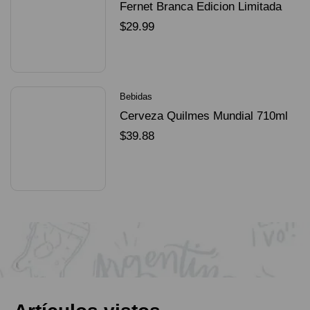
Fernet Branca Edicion Limitada
Dorado Mundial
$
29.99
SELECCIONAR OPCIONES
Bebidas
Cerveza Quilmes Mundial 710ml
packX4
$
39.88
SELECCIONAR OPCIONES