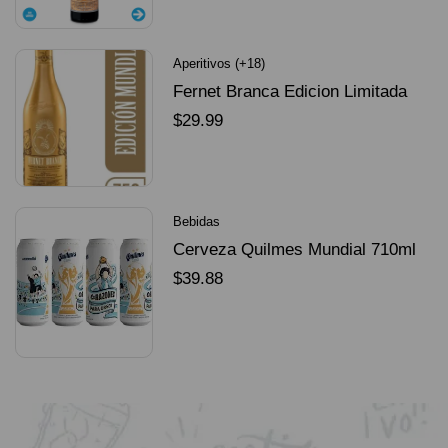
Aperitivos (+18)
Fernet Branca Edicion Limitada
Dorado Mundial
$
29.99
SELECCIONAR OPCIONES
Bebidas
Cerveza Quilmes Mundial 710ml
packX4
$
39.88
SELECCIONAR OPCIONES