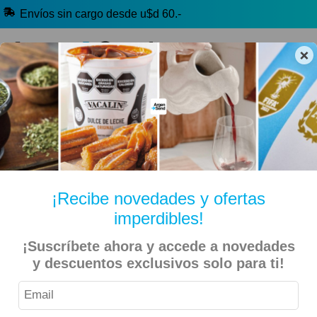
Envíos sin cargo desde u$d 60.-
×
🔥 Alfajores y Golosinas
🧉 Clásicos argentinos
🏷️ Todas las categorías
Hablanos por Whatsapp
¡Recibe novedades y ofertas
imperdibles!
Inicio
Kiosko Dulce y Salado
Alfajores y Conitos
¡Suscríbete ahora y accede a novedades
Cachafaz – Alfajor de Arroz Bañado en Chocolate – 18
y descuentos exclusivos solo para ti!
Unidades