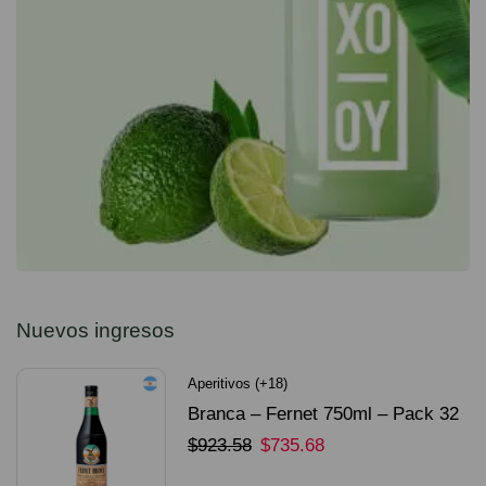
Nuevos ingresos
Aperitivos (+18)
Branca – Fernet 750ml – Pack 32
Unidades
$
923.58
$
735.68
SELECCIONAR OPCIONES