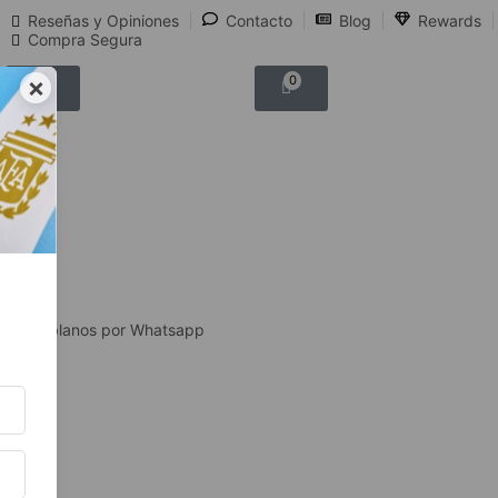
Reseñas y Opiniones
Contacto
Blog
Rewards
Compra Segura
×
0
0
Hablanos por Whatsapp