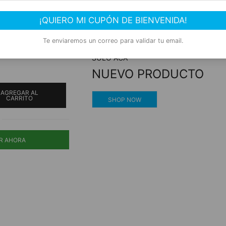
Compra segura
¡QUIERO MI CUPÓN DE BIENVENIDA!
Experiencia de compra garantizada
Te enviaremos un correo para validar tu email.
ORR 950 gr.
SOLO ACÁ
NUEVO PRODUCTO
AGREGAR AL
CARRITO
SHOP NOW
R AHORA