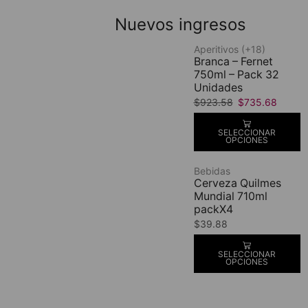
Nuevos ingresos
Aperitivos (+18)
Branca – Fernet
750ml – Pack 32
Unidades
$
923.58
$
735.68
SELECCIONAR
OPCIONES
Bebidas
Cerveza Quilmes
Mundial 710ml
packX4
$
39.88
SELECCIONAR
OPCIONES