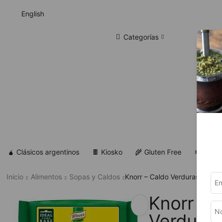
English
Categorías
🧉 Clásicos argentinos
🍫 Kiosko
🌾 Gluten Free
✡ Koshe
Inicio
Alimentos
Sopas y Caldos
Knorr – Caldo Verduras 950gr
Knorr – 
Verdura