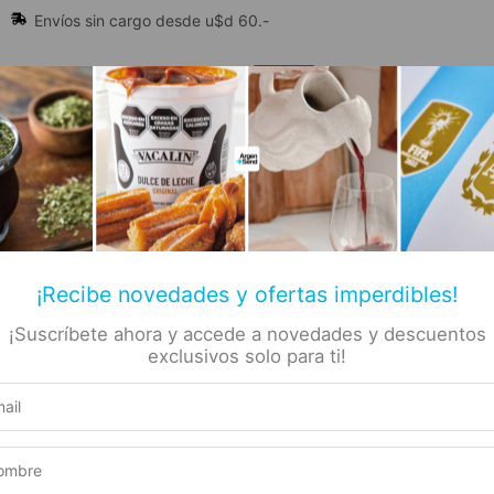
Envíos sin cargo desde u$d 60.-
🔥 Alfajores y Golosinas
¡Recibe novedades y ofertas imperdibles!
¡Suscríbete ahora y accede a novedades y descuentos
📚 Libros
🏷️ Todas las categorías
rs
exclusivos solo para ti!
Caldo
Producto elegible para envío gratis
s 950gr
Este producto suma 1 Rewards