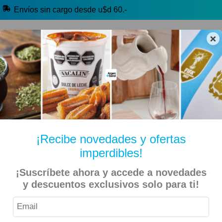
Envíos sin cargo desde u$d 60.-
×
🔥 Alfajores y Golosinas
🧉 Clásicos argentinos
🏷️ Todas las categorías
Hablanos por Whatsapp
¡Recibe novedades y ofertas
imperdibles!
Inicio
Belleza y Salud
Jabones y Shampoo
¡Suscríbete ahora y accede a novedades
y descuentos exclusivos solo para ti!
Capilatis – Acondicionador Brillo y Volumen 420ml