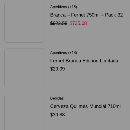
Aperitivos (+18)
Branca – Fernet 750ml – Pack 32
Unidades
$
923.58
$
735.68
SELECCIONAR OPCIONES
Aperitivos (+18)
Fernet Branca Edicion Limitada
Dorado Mundial
$
29.99
SELECCIONAR OPCIONES
Bebidas
Cerveza Quilmes Mundial 710ml
packX4
$
39.88
SELECCIONAR OPCIONES