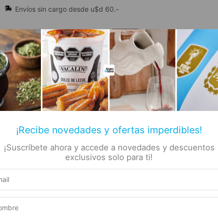
Envíos sin cargo desde u$d 60.-
🔥 Alfajores y Golosinas
¡Recibe novedades y ofertas imperdibles!
¡Suscríbete ahora y accede a novedades y descuentos
📚 Libros
🏷️ Todas las categorías
rs
exclusivos solo para ti!
pacio – Alfajor Triple Negro 80gr
el
Producto elegible para envío gratis
Este producto suma 1 Rewards