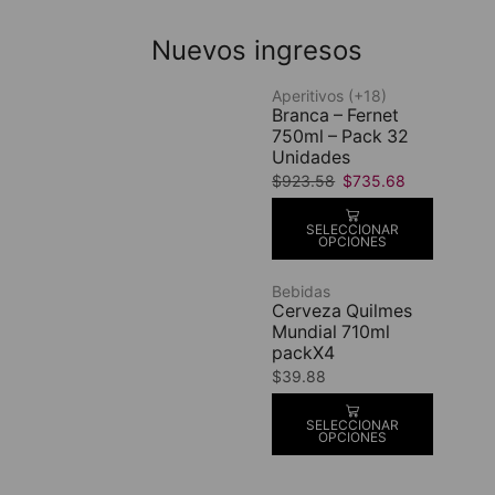
Nuevos ingresos
Aperitivos (+18)
Branca – Fernet
750ml – Pack 32
Unidades
$
923.58
$
735.68
SELECCIONAR
OPCIONES
Bebidas
Cerveza Quilmes
Mundial 710ml
packX4
$
39.88
SELECCIONAR
OPCIONES