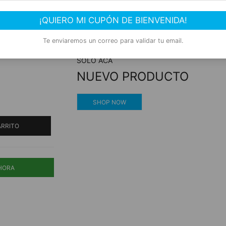
iple
Compra segura
¡QUIERO MI CUPÓN DE BIENVENIDA!
gr
Experiencia de compra garantizada
Te enviaremos un correo para validar tu email.
SOLO ACÁ
NUEVO PRODUCTO
SHOP NOW
ARRITO
HORA