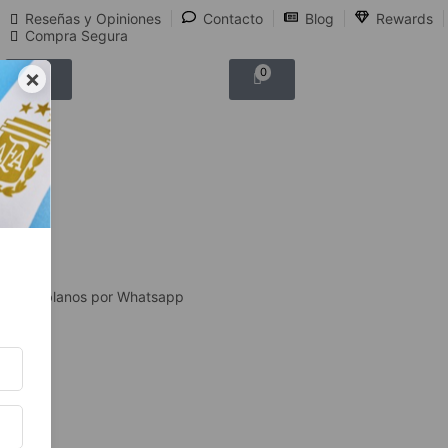
Reseñas y Opiniones
Contacto
Blog
Rewards
Compra Segura
×
0
0
Hablanos por Whatsapp