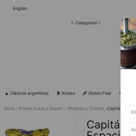
English
Categorías
🧉 Clásicos argentinos
🍫 Kiosko
🌾 Gluten Free
✡ Koshe
Inicio
Kiosko Dulce y Salado
Alfajores y Conitos
Capitán Del Es
Capitán D
Espacio –