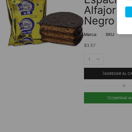
Alfajor Tr
Negro 80
Marca:
SKU:
$
3.57
AGREGAR AL C
O
COMPRAR A