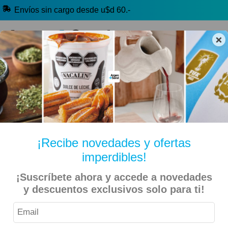
Envíos sin cargo desde u$d 60.-
×
🔥 Alfajores y Golosinas
🧉 Clásicos argentinos
🏷️ Todas las categorías
Hablanos por Whatsapp
¡Recibe novedades y ofertas
imperdibles!
Inicio
Kiosko Dulce y Salado
Alfajores y Conitos
¡Suscríbete ahora y accede a novedades
ChocoFan – Alfajor Mini Torta Brownie con Dulce de Leche
y descuentos exclusivos solo para ti!
– 68gr – 3 Unidades