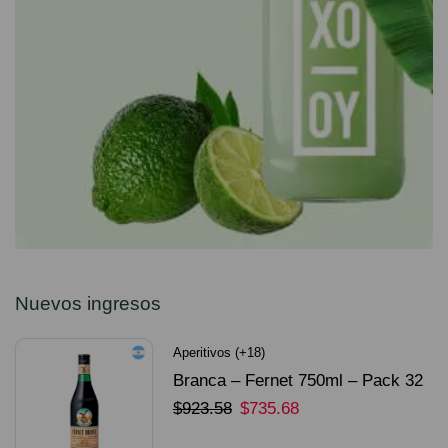
Nuevos ingresos
Aperitivos (+18)
Branca – Fernet 750ml – Pack 32
Unidades
$
923.58
$
735.68
SELECCIONAR OPCIONES