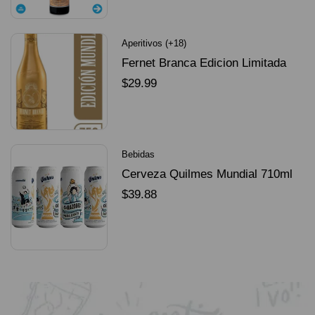
Aperitivos (+18)
Fernet Branca Edicion Limitada
Dorado Mundial
$
29.99
SELECCIONAR OPCIONES
Bebidas
Cerveza Quilmes Mundial 710ml
packX4
$
39.88
SELECCIONAR OPCIONES