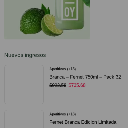
Nuevos ingresos
Aperitivos (+18)
Branca – Fernet 750ml – Pack 32
Unidades
$
923.58
$
735.68
SELECCIONAR OPCIONES
Aperitivos (+18)
Fernet Branca Edicion Limitada