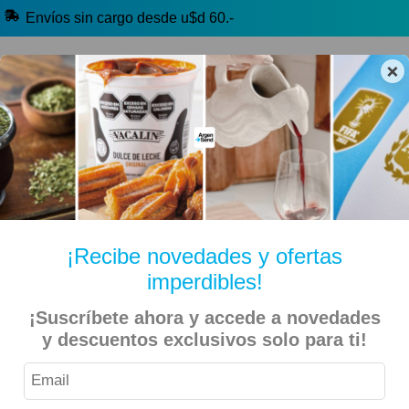
Envíos sin cargo desde u$d 60.-
×
🔥 Alfajores y Golosinas
🧉 Clásicos argentinos
🏷️ Todas las categorías
Hablanos por Whatsapp
¡Recibe novedades y ofertas
imperdibles!
Inicio
Alimentos
Galletitas y Bizcochitos
Galletitas Dulces
¡Suscríbete ahora y accede a novedades
Chocotorta Individual – Chocolina + la Serenísima Dulce de
y descuentos exclusivos solo para ti!
Leche