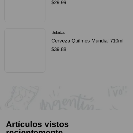
Dorado Mundial
$
29.99
SELECCIONAR OPCIONES
Bebidas
Cerveza Quilmes Mundial 710ml
packX4
$
39.88
SELECCIONAR OPCIONES
Artículos vistos
recientemente