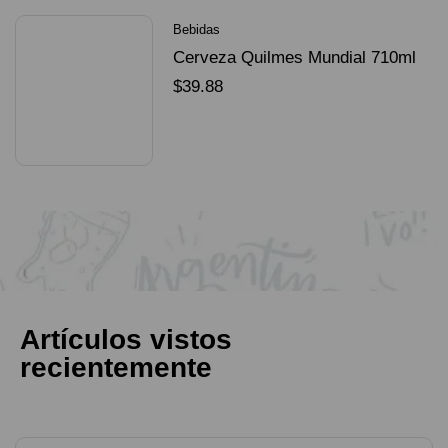
Bebidas
Cerveza Quilmes Mundial 710ml
packX4
$
39.88
SELECCIONAR OPCIONES
Artículos vistos
recientemente