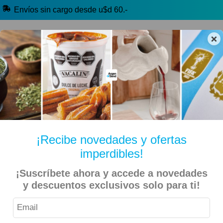
Envíos sin cargo desde u$d 60.-
×
🔥 Alfajores y Golosinas
🧉 Clásicos argentinos
🏷️ Todas las categorías
Hablanos por Whatsapp
¡Recibe novedades y ofertas
imperdibles!
Inicio
Productos de Limpieza
¡Suscríbete ahora y accede a novedades
y descuentos exclusivos solo para ti!
CIF – Desinfectante De Ambiente Floral 360ml
9% OFF