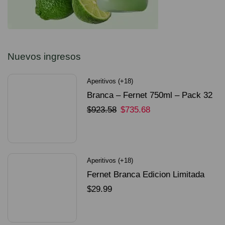
Nuevos ingresos
Aperitivos (+18)
Branca – Fernet 750ml – Pack 32
Unidades
$
923.58
$
735.68
SELECCIONAR OPCIONES
Aperitivos (+18)
Fernet Branca Edicion Limitada
Dorado Mundial
$
29.99
SELECCIONAR OPCIONES