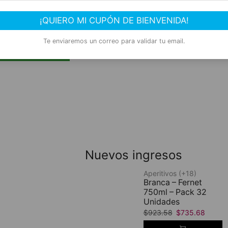
AGREGAR AL
SHOP NOW
CARRITO
¡QUIERO MI CUPÓN DE BIENVENIDA!
Te enviaremos un correo para validar tu email.
R AHORA
Nuevos ingresos
Aperitivos (+18)
Branca – Fernet
750ml – Pack 32
Unidades
$
923.58
$
735.68