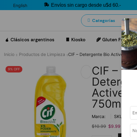
Envíos sin cargo desde u$d 60.-
English
Categorías
🧉 Clásicos argentinos
🍫 Kiosko
🌾 Gluten Free
Inicio
Productos de Limpieza
CIF – Detergente Bio Active Limó
CIF –
9% OFF
Detergen
Active L
750ml
Marca:
SKU:
ct00
$
10.99
$
9.99