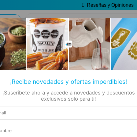
Reseñas y Opiniones
🔥 Alfajores y Golosinas
📚 Libros
🏷️ Todas las categorías
✡ Koshers
n 750ml
Producto elegible para envío gratis
te Bio
Este producto suma 1 Rewards
¡Recibe novedades y ofertas imperdibles!
imón
Compra segura
¡Suscríbete ahora y accede a novedades y descuentos
exclusivos solo para ti!
Experiencia de compra garantizada
00100010
SOLO ACÁ
NUEVO PRODUCTO