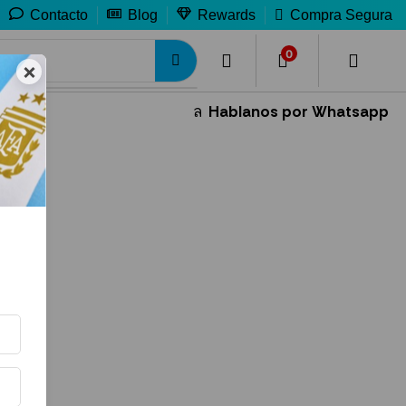
Contacto
Blog
Rewards
Compra Segura
0
0
×
Hablanos por Whatsapp