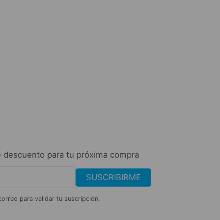
Belleza y Salud
Rayito de sol – Re
$
44.36
AÑADIR AL CARR
 descuento para tu próxima compra
SUSCRIBIRME
correo para validar tu suscripción.