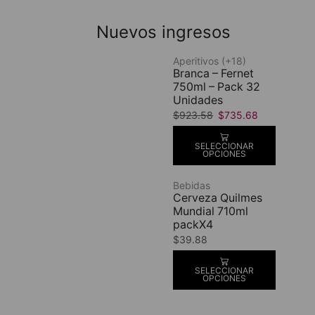
Nuevos ingresos
Aperitivos (+18)
Branca – Fernet
750ml – Pack 32
Unidades
$
923.58
$
735.68
SELECCIONAR
OPCIONES
Bebidas
Cerveza Quilmes
Mundial 710ml
packX4
$
39.88
SELECCIONAR
OPCIONES