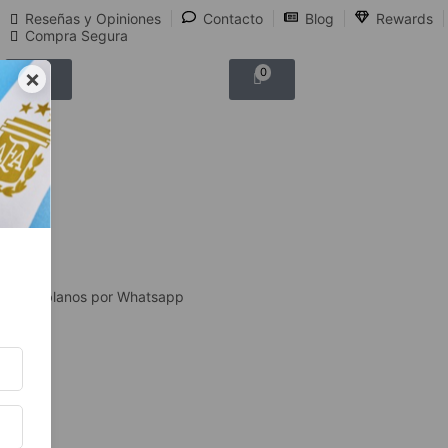
Reseñas y Opiniones
Contacto
Blog
Rewards
Compra Segura
×
0
0
Hablanos por Whatsapp