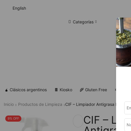
English
Categorías
🧉 Clásicos argentinos
🍫 Kiosko
🌾 Gluten Free
✡ Koshe
Inicio
Productos de Limpieza
CIF – Limpiador Antigrasa Expert
CIF – Lim
9% OFF
Antigrasa