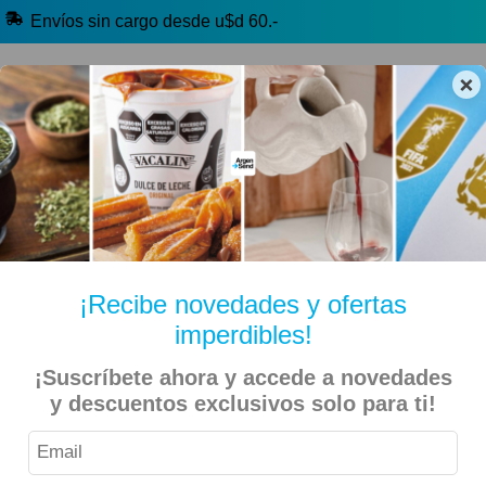
Envíos sin cargo desde u$d 60.-
×
🔥 Alfajores y Golosinas
🧉 Clásicos argentinos
🏷️ Todas las categorías
Hablanos por Whatsapp
¡Recibe novedades y ofertas
imperdibles!
Inicio
Productos de Limpieza
¡Suscríbete ahora y accede a novedades
CIF – Limpiador Desinfectante Con Lavandina Y Cloro
y descuentos exclusivos solo para ti!
513gr