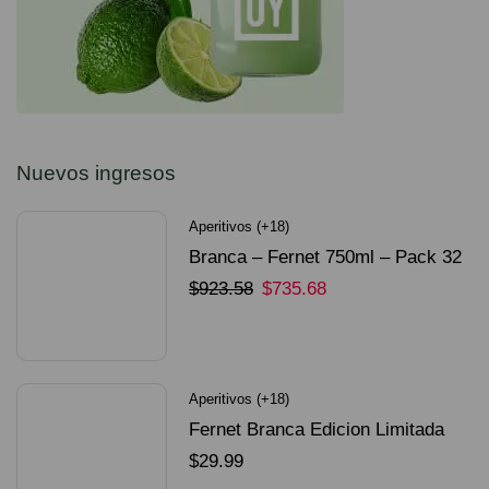
Nuevos ingresos
Aperitivos (+18)
Branca – Fernet 750ml – Pack 32
Unidades
$
923.58
$
735.68
SELECCIONAR OPCIONES
Aperitivos (+18)
Fernet Branca Edicion Limitada
Dorado Mundial
$
29.99