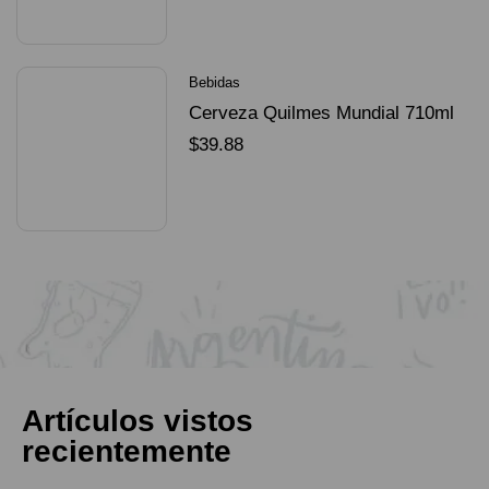
SELECCIONAR OPCIONES
Bebidas
Cerveza Quilmes Mundial 710ml
packX4
$
39.88
SELECCIONAR OPCIONES
Artículos vistos
recientemente