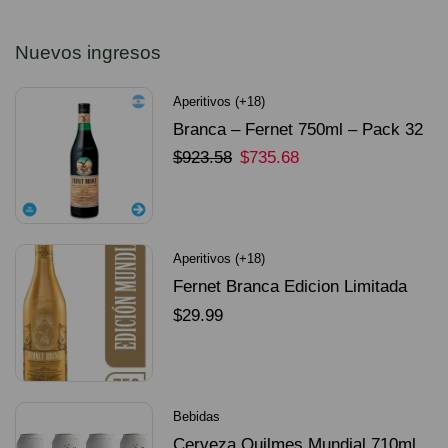
Nuevos ingresos
Aperitivos (+18)
Branca – Fernet 750ml – Pack 32
Unidades
$
923.58
$
735.68
SELECCIONAR OPCIONES
Aperitivos (+18)
Fernet Branca Edicion Limitada
Dorado Mundial
$
29.99
SELECCIONAR OPCIONES
Bebidas
Cerveza Quilmes Mundial 710ml