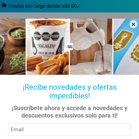
Envíos sin cargo desde u$d 60.-
×
🔥 Yerba Mate
🧉 Clásicos argentinos
🏷️ Todas las categorías
Hablanos por Whatsapp
¡Recibe novedades y ofertas
imperdibles!
Inicio
Kiosko Dulce y Salado
Alfajores y Conitos
¡Suscríbete ahora y accede a novedades y
descuentos exclusivos solo para ti!
Cachafaz – Combo Alfajor – 36 Unidades
13% OFF