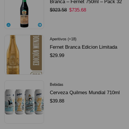
Branca – Fernet 750ml – Pack 32
Unidades
$
923.58
$
735.68
SELECCIONAR OPCIONES
Aperitivos (+18)
Fernet Branca Edicion Limitada
Dorado Mundial
$
29.99
SELECCIONAR OPCIONES
Bebidas
Cerveza Quilmes Mundial 710ml
packX4
$
39.88
SELECCIONAR OPCIONES