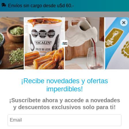
Envíos sin cargo desde u$d 60.-
×
🔥 Alfajores y Golosinas
🧉 Clásicos argentinos
🏷️ Todas las categorías
Hablanos por Whatsapp
¡Recibe novedades y ofertas
imperdibles!
Inicio
Deportes
Fútbol
Selección Argentina (AFA)
¡Suscríbete ahora y accede a novedades
y descuentos exclusivos solo para ti!
Cuadro la Scaloneta Chico