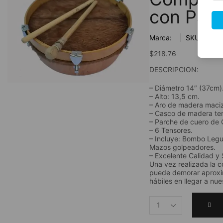
con Palo
Marca:
SKU:
$
218.76
DESCRIPCION:
– Diámetro 14″ (37cm)
– Alto: 13,5 cm.
– Aro de madera maci
– Casco de madera ter
– Parche de cuero de 
– 6 Tensores.
– Incluye: Bombo Leg
Mazos golpeadores.
– Excelente Calidad y 
Una vez realizada la 
puede demorar aprox
hábiles en llegar a nue