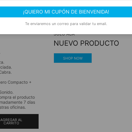
s
Compra segura
¡QUIERO MI CUPÓN DE BIENVENIDA!
Experiencia de compra garantizada
Te enviaremos un correo para validar tu email.
SOLO ACÁ
NUEVO PRODUCTO
.
SHOP NOW
za.
ciada.
Cabra.
uero Compacto +
Sonido.
compra el producto
imadamente 7 días
stras oficinas.
AGREGAR AL
CARRITO