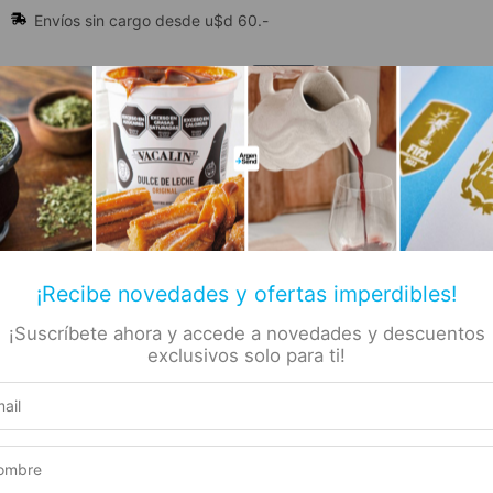
Envíos sin cargo desde u$d 60.-
🔥 Alfajores y Golosinas
¡Recibe novedades y ofertas imperdibles!
¡Suscríbete ahora y accede a novedades y descuentos
📚 Libros
🏷️ Todas las categorías
rs
exclusivos solo para ti!
eguero
Producto elegible para envío gratis
o 14
Este producto suma 1 Rewards