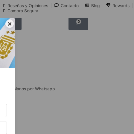
Reseñas y Opiniones
Contacto
Blog
Rewards
Compra Segura
×
0
0
Hablanos por Whatsapp