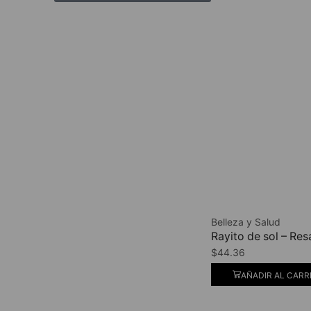
Belleza y Salud
Rayito de sol – Re
$
44.36
AÑADIR AL CARR