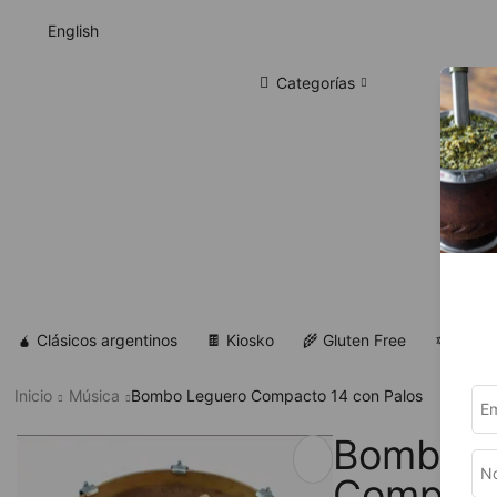
English
Categorías
🧉 Clásicos argentinos
🍫 Kiosko
🌾 Gluten Free
✡ Koshe
Inicio
Música
Bombo Leguero Compacto 14 con Palos
Bombo L
Compact