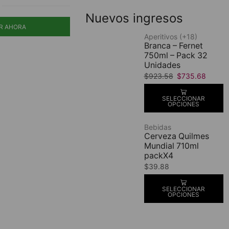
Nuevos ingresos
R AHORA
Aperitivos (+18)
Branca – Fernet
750ml – Pack 32
Unidades
$
923.58
$
735.68
SELECCIONAR
OPCIONES
Bebidas
Cerveza Quilmes
Mundial 710ml
packX4
$
39.88
SELECCIONAR
OPCIONES