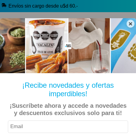
Envíos sin cargo desde u$d 60.-
×
🔥 Alfajores y Golosinas
🧉 Clásicos argentinos
🏷️ Todas las categorías
Hablanos por Whatsapp
¡Recibe novedades y ofertas
imperdibles!
Inicio
Kiosko Dulce y Salado
Alfajores y Conitos
¡Suscríbete ahora y accede a novedades
y descuentos exclusivos solo para ti!
Fantoche – Alfajor Negro Mini – 6 Unidades