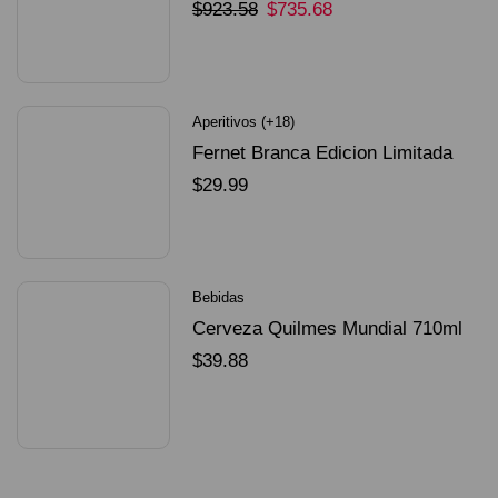
Unidades
$
923.58
$
735.68
SELECCIONAR OPCIONES
Aperitivos (+18)
Fernet Branca Edicion Limitada
Dorado Mundial
$
29.99
SELECCIONAR OPCIONES
Bebidas
Cerveza Quilmes Mundial 710ml
packX4
$
39.88
SELECCIONAR OPCIONES