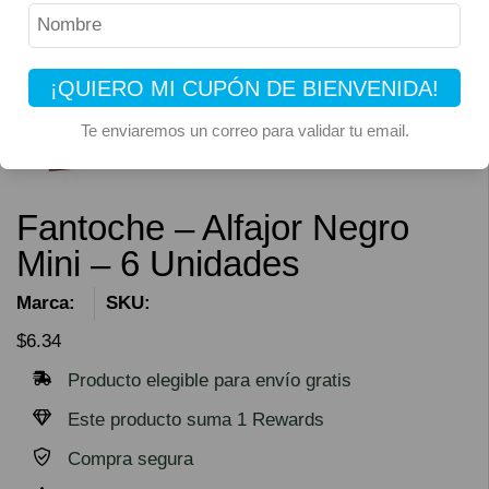
¡QUIERO MI CUPÓN DE BIENVENIDA!
Te enviaremos un correo para validar tu email.
Fantoche – Alfajor Negro
Mini – 6 Unidades
Marca:
SKU:
$
6.34
Producto elegible para envío gratis
Este producto suma 1 Rewards
Compra segura