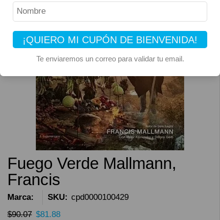
¡QUIERO MI CUPÓN DE BIENVENIDA!
Te enviaremos un correo para validar tu email.
Fuego Verde Mallmann,
Francis
Marca:
SKU:
cpd0000100429
$
90.07
$
81.88