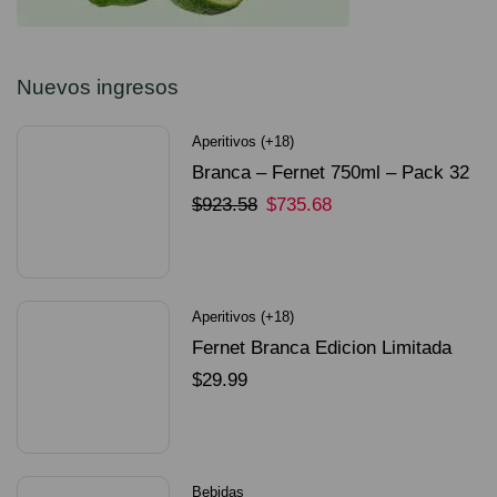
Nuevos ingresos
Aperitivos (+18)
Branca – Fernet 750ml – Pack 32
Unidades
$
923.58
$
735.68
SELECCIONAR OPCIONES
Aperitivos (+18)
Fernet Branca Edicion Limitada
Dorado Mundial
$
29.99
SELECCIONAR OPCIONES
Bebidas