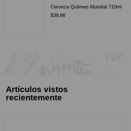
Cerveza Quilmes Mundial 710ml
packX4
$
39.88
SELECCIONAR OPCIONES
Artículos vistos
recientemente