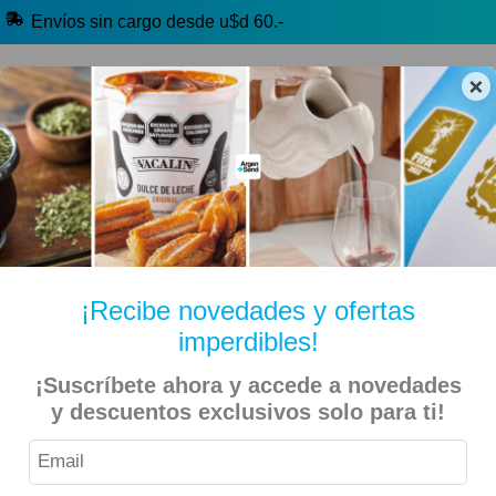
Envíos sin cargo desde u$d 60.-
×
🔥 Alfajores y Golosinas
🧉 Clásicos argentinos
🏷️ Todas las categorías
Hablanos por Whatsapp
¡Recibe novedades y ofertas
imperdibles!
Fuego Verde Mallmann, Francis
Inicio
Libros
¡Suscríbete ahora y accede a novedades
y descuentos exclusivos solo para ti!
9% OFF