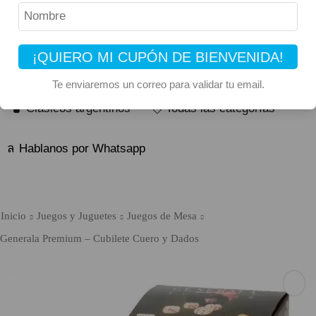
¡QUIERO MI CUPÓN DE BIENVENIDA!
🔥 Alfajores y Golosinas
Te enviaremos un correo para validar tu email.
🧉 Clásicos argentinos
🏷️ Todas las categorías
Hablanos por Whatsapp
Inicio
Juegos y Juguetes
Juegos de Mesa
Generala Premium – Cubilete Cuero y Dados