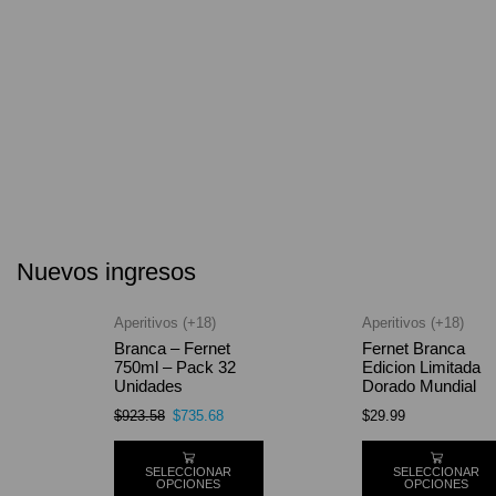
Nuevos ingresos
Aperitivos (+18)
Aperitivos (+18)
Branca – Fernet
Fernet Branca
750ml – Pack 32
Edicion Limitada
Unidades
Dorado Mundial
$
923.58
$
735.68
$
29.99
SELECCIONAR
SELECCIONAR
OPCIONES
OPCIONES