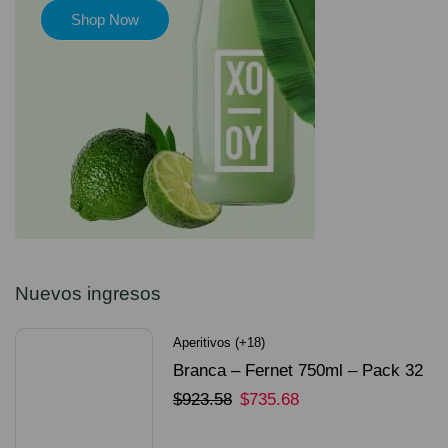
Shop Now
Nuevos ingresos
Aperitivos (+18)
Branca – Fernet 750ml – Pack 32
Unidades
$
923.58
$
735.68
SELECCIONAR OPCIONES