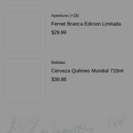
Aperitivos (+18)
Fernet Branca Edicion Limitada
Dorado Mundial
$
29.99
SELECCIONAR OPCIONES
Bebidas
Cerveza Quilmes Mundial 710ml
packX4
$
39.88
SELECCIONAR OPCIONES