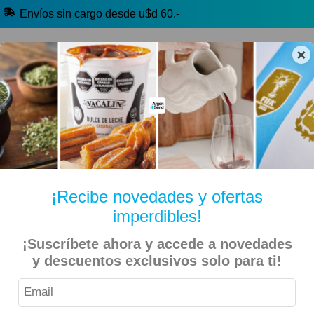
Envíos sin cargo desde u$d 60.-
×
🔥 Alfajores y Golosinas
🧉 Clásicos argentinos
🏷️ Todas las categorías
Hablanos por Whatsapp
¡Recibe novedades y ofertas
imperdibles!
Inicio
Kiosko Dulce y Salado
Golosinas
¡Suscríbete ahora y accede a novedades
y descuentos exclusivos solo para ti!
Mogul – Gomitas Ositos 30gr – 12 Unidades