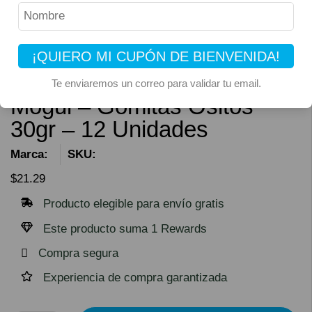
¡QUIERO MI CUPÓN DE BIENVENIDA!
Te enviaremos un correo para validar tu email.
Mogul – Gomitas Ositos
30gr – 12 Unidades
Marca:
SKU:
$
21.29
Producto elegible para envío gratis
Este producto suma 1 Rewards
Compra segura
Experiencia de compra garantizada