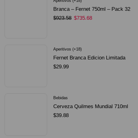
Aperitivos (+18)
Branca – Fernet 750ml – Pack 32
Unidades
$
923.58
$
735.68
SELECCIONAR OPCIONES
Aperitivos (+18)
Fernet Branca Edicion Limitada
Dorado Mundial
$
29.99
SELECCIONAR OPCIONES
Bebidas
Cerveza Quilmes Mundial 710ml
packX4
$
39.88
SELECCIONAR OPCIONES