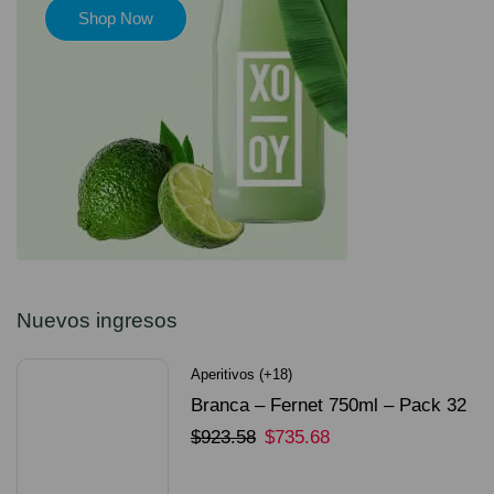
Shop Now
Nuevos ingresos
Aperitivos (+18)
Branca – Fernet 750ml – Pack 32
Unidades
$
923.58
$
735.68
SELECCIONAR OPCIONES