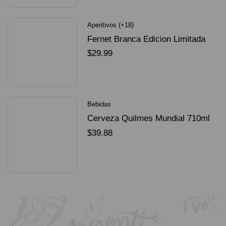
Aperitivos (+18)
Fernet Branca Edicion Limitada
Dorado Mundial
$
29.99
SELECCIONAR OPCIONES
Bebidas
Cerveza Quilmes Mundial 710ml
packX4
$
39.88
SELECCIONAR OPCIONES