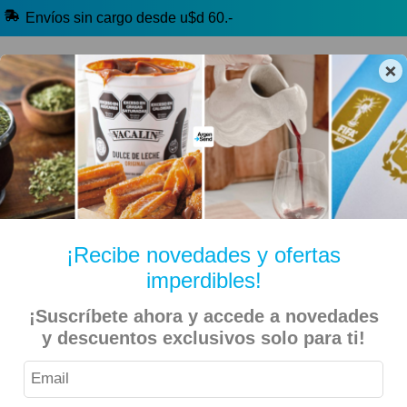
Envíos sin cargo desde u$d 60.-
×
🔥 Alfajores y Golosinas
🧉 Clásicos argentinos
🏷️ Todas las categorías
Hablanos por Whatsapp
¡Recibe novedades y ofertas
imperdibles!
Inicio
Kiosko Dulce y Salado
Alfajores y Conitos
¡Suscríbete ahora y accede a novedades
Happy Food – Alfajor de Mousse de Chocolate Sin Tacc
y descuentos exclusivos solo para ti!
50gr – 12 Unidades