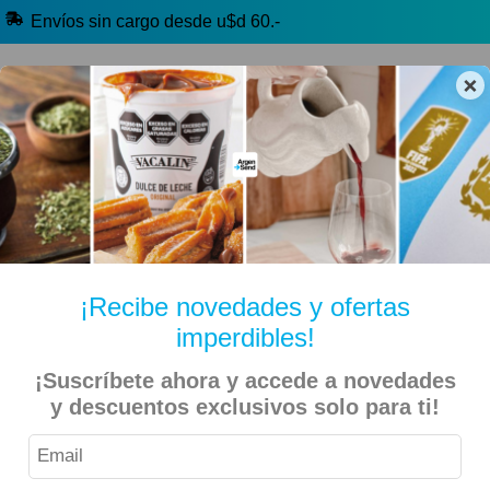
Envíos sin cargo desde u$d 60.-
×
🔥 Selección Argentina
🧉 Clásicos argentinos
🏷️ Todas las categorías
Hablanos por Whatsapp
¡Recibe novedades y ofertas
imperdibles!
Inicio
Kiosko Dulce y Salado
Alfajores y Conitos
¡Suscríbete ahora y accede a novedades
y descuentos exclusivos solo para ti!
Havanna – Alfajor Chocolate Negro Vegano 9 Unidades