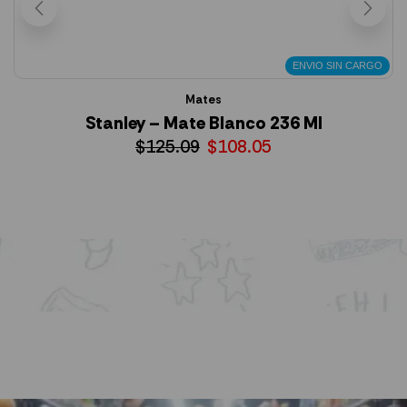
ENVIO SIN CARGO
Mates
Stanley – Mate Blanco 236 Ml
$
125.09
$
108.05
AÑADIR AL CARRITO