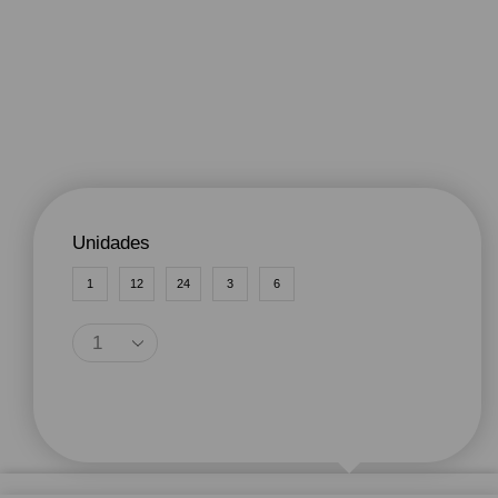
Unidades
1
12
24
3
6
Agregar Al Carrito