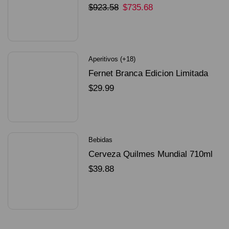
Unidades
$
923.58
$
735.68
SELECCIONAR OPCIONES
Aperitivos (+18)
Fernet Branca Edicion Limitada
Dorado Mundial
$
29.99
SELECCIONAR OPCIONES
Bebidas
Cerveza Quilmes Mundial 710ml
packX4
$
39.88
SELECCIONAR OPCIONES