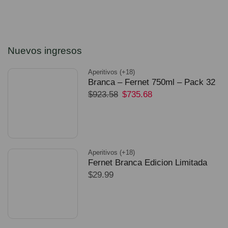
Nuevos ingresos
Aperitivos (+18)
Branca – Fernet 750ml – Pack 32
$
923.58
$
735.68
Unidades
SELECCIONAR OPCIONES
Aperitivos (+18)
Fernet Branca Edicion Limitada
$
29.99
Dorado Mundial
SELECCIONAR OPCIONES