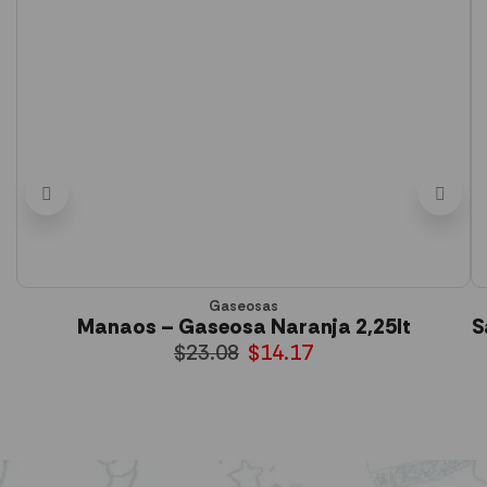
Gaseosas
Manaos – Gaseosa Naranja 2,25lt
S
$
23.08
$
14.17
AÑADIR AL CARRITO