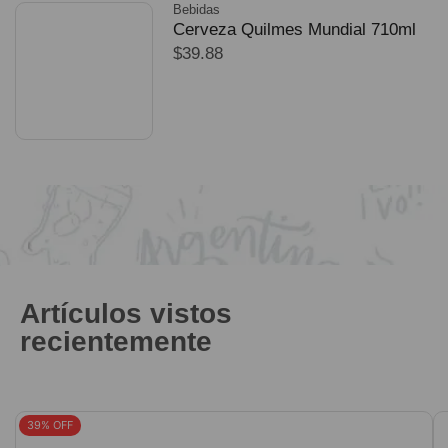
Bebidas
Cerveza Quilmes Mundial 710ml
$
39.88
packX4
SELECCIONAR OPCIONES
Artículos vistos
recientemente
39% OFF