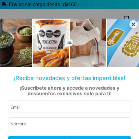
Envíos sin cargo desde u$d 60.-
×
🔥 Alfajores y Golosinas
🏷️ Todas las categorías
🧉 Clásicos argentinos
Hablanos por Whatsapp
¡Recibe novedades y ofertas imperdibles!
¡Suscríbete ahora y accede a novedades y
descuentos exclusivos solo para ti!
Inicio
Libros
Innovaciones En Pastel De Emerson, Dawn
9% OFF