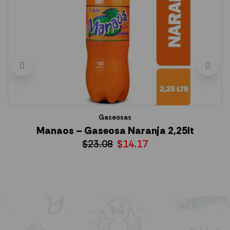
Gaseosas
Manaos – Gaseosa Naranja 2,25lt
S
$
23.08
$
14.17
AÑADIR AL CARRITO