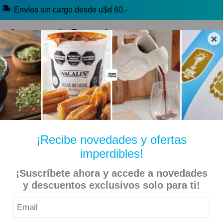
Envíos sin cargo desde u$d 60.-
×
🔥 Alfajores y Golosinas
🧉 Clásicos argentinos
🏷️ Todas las categorías
Hablanos por Whatsapp
¡Recibe novedades y ofertas
imperdibles!
Inicio
Librería, Arte y Cotillón
Arte
¡Suscríbete ahora y accede a novedades
y descuentos exclusivos solo para ti!
Kit 3 Maquillaje Artistico Argentina Mundial Pinta Cara