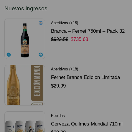
Nuevos ingresos
Aperitivos (+18)
Branca – Fernet 750ml – Pack 32
Unidades
$
923.58
$
735.68
SELECCIONAR OPCIONES
Aperitivos (+18)
Fernet Branca Edicion Limitada
Dorado Mundial
$
29.99
SELECCIONAR OPCIONES
Bebidas
Cerveza Quilmes Mundial 710ml
packX4