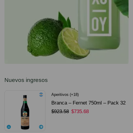
Nuevos ingresos
Aperitivos (+18)
Branca – Fernet 750ml – Pack 32
Unidades
$
923.58
$
735.68
SELECCIONAR OPCIONES