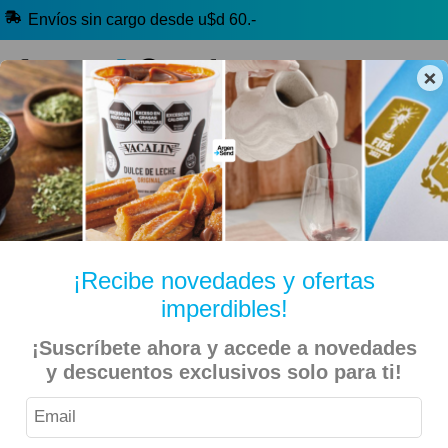
Envíos sin cargo desde u$d 60.-
×
🔥 Alfajores y Golosinas
🧉 Clásicos argentinos
🏷️ Todas las categorías
Hablanos por Whatsapp
¡Recibe novedades y ofertas
imperdibles!
Inicio
Tradición Argentina
Alimentos Tradicionales
¡Suscríbete ahora y accede a novedades
y descuentos exclusivos solo para ti!
La Serenísima – Dulce de Leche Aireado 300gr