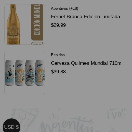
Aperitivos (+18)
Fernet Branca Edicion Limitada
Dorado Mundial
$
29.99
SELECCIONAR OPCIONES
Bebidas
Cerveza Quilmes Mundial 710ml
packX4
$
39.88
SELECCIONAR OPCIONES
USD $