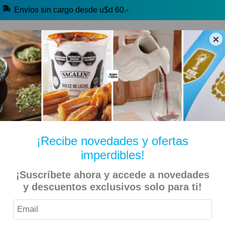
Envíos sin cargo desde u$d 60.-
×
🔥 Alfajores y Golosinas
🧉 Clásicos argentinos
🏷️ Todas las categorías
Hablanos por Whatsapp
¡Recibe novedades y ofertas
imperdibles!
Inicio
Alimentos
Dulce de Leche
¡Suscríbete ahora y accede a novedades
La Serenísima – Dulce de Leche Repostero 400gr – 2
y descuentos exclusivos solo para ti!
Unidades