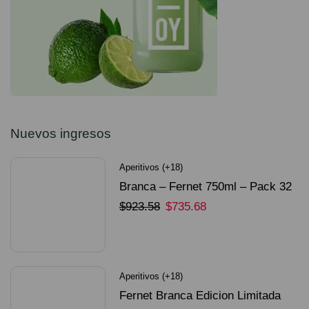
Nuevos ingresos
Aperitivos (+18)
Branca – Fernet 750ml – Pack 32
Unidades
$
923.58
$
735.68
SELECCIONAR OPCIONES
Aperitivos (+18)
Fernet Branca Edicion Limitada