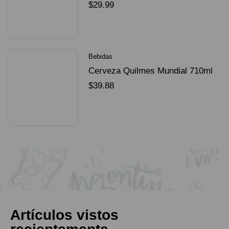
Dorado Mundial
$
29.99
SELECCIONAR OPCIONES
Bebidas
Cerveza Quilmes Mundial 710ml
packX4
$
39.88
SELECCIONAR OPCIONES
Artículos vistos