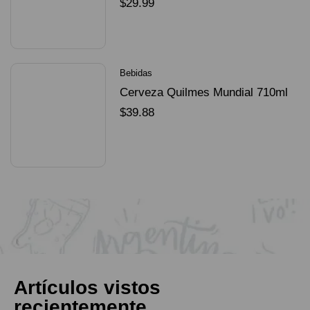
Dorado Mundial
$
29.99
SELECCIONAR OPCIONES
Bebidas
Cerveza Quilmes Mundial 710ml
packX4
$
39.88
SELECCIONAR OPCIONES
Artículos vistos
recientemente