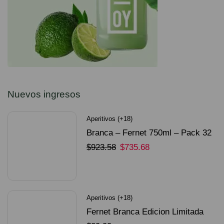
Nuevos ingresos
Aperitivos (+18)
Branca – Fernet 750ml – Pack 32
Unidades
$
923.58
$
735.68
SELECCIONAR OPCIONES
Aperitivos (+18)
Fernet Branca Edicion Limitada