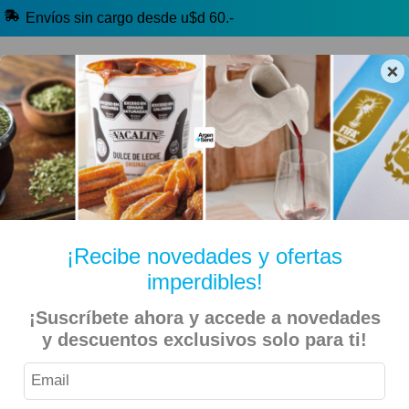
Envíos sin cargo desde u$d 60.-
×
🔥 Alfajores y Golosinas
🧉 Clásicos argentinos
🏷️ Todas las categorías
Hablanos por Whatsapp
¡Recibe novedades y ofertas
imperdibles!
La Torta Perfecta De Gross, Osvaldo
Inicio
Libros
¡Suscríbete ahora y accede a novedades
y descuentos exclusivos solo para ti!
9% OFF