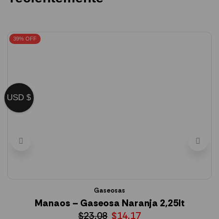
39% OFF
USD $
Gaseosas
Manaos – Gaseosa Naranja 2,25lt
S
$
23.08
$
14.17