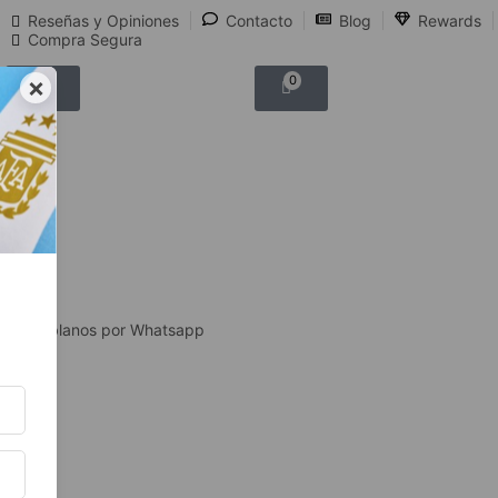
Reseñas y Opiniones
Contacto
Blog
Rewards
Compra Segura
×
0
0
Hablanos por Whatsapp