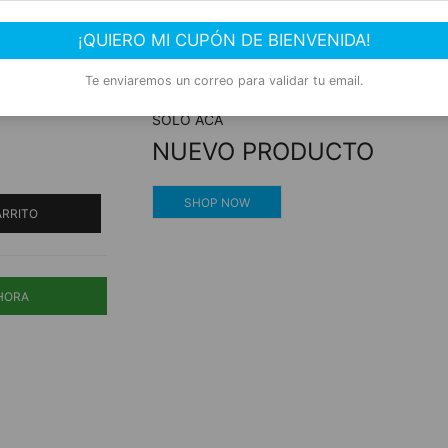
125gr
Compra segura
¡QUIERO MI CUPÓN DE BIENVENIDA!
Experiencia de compra garantizada
Te enviaremos un correo para validar tu email.
SOLO ACÁ
NUEVO PRODUCTO
SHOP NOW
ARRITO
HORA