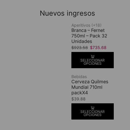
Nuevos ingresos
Aperitivos (+18)
Branca – Fernet
750ml – Pack 32
Unidades
$
923.58
$
735.68
SELECCIONAR
OPCIONES
Bebidas
Cerveza Quilmes
Mundial 710ml
packX4
$
39.88
SELECCIONAR
OPCIONES