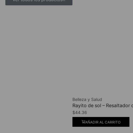
Belleza y Salud
Rayito de sol – Resaltado
$
44.36
AÑADIR AL CARRITO