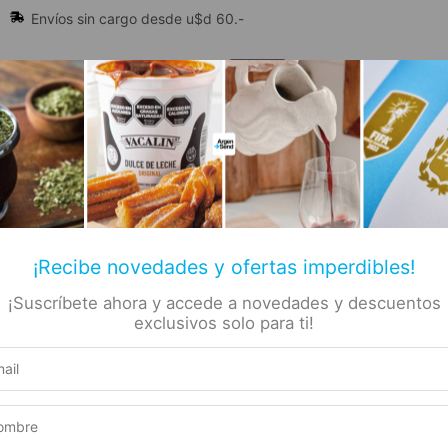
Envíos sin cargo desde u$d 60.-
🔥 Alfajores y Golosinas
¡Recibe novedades y ofertas imperdibles!
¡Suscríbete ahora y accede a novedades y descuentos
📚 Libros
🏷️ Todas las categorías
rs
exclusivos solo para ti!
tte Doypack 125gr
a –
Producto elegible para envío gratis
e
Este producto suma 1 Rewards