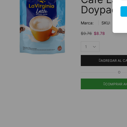
Doypack 
Marca:
SKU:
$
9.76
$
8.78
AGREGAR AL C
O
COMPRAR A