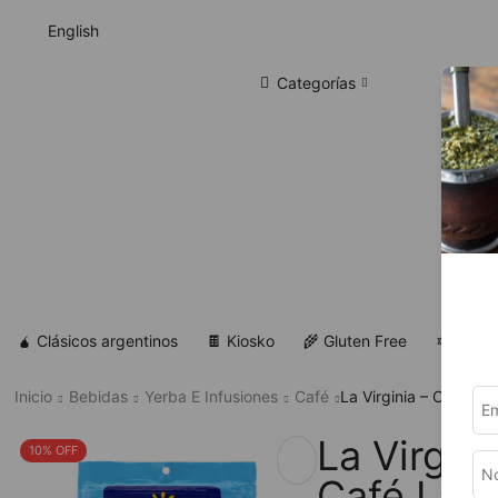
English
Categorías
🧉 Clásicos argentinos
🍫 Kiosko
🌾 Gluten Free
✡ Koshe
Inicio
Bebidas
Yerba E Infusiones
Café
La Virginia – Café La
La Virgini
10% OFF
Café Latt