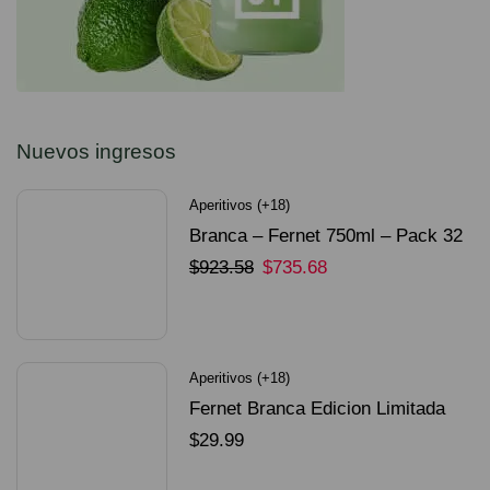
Nuevos ingresos
Aperitivos (+18)
Branca – Fernet 750ml – Pack 32
Unidades
$
923.58
$
735.68
SELECCIONAR OPCIONES
Aperitivos (+18)
Fernet Branca Edicion Limitada
Dorado Mundial
$
29.99
SELECCIONAR OPCIONES