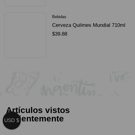
Bebidas
Cerveza Quilmes Mundial 710ml
packX4
$
39.88
SELECCIONAR OPCIONES
Artículos vistos
recientemente
USD $