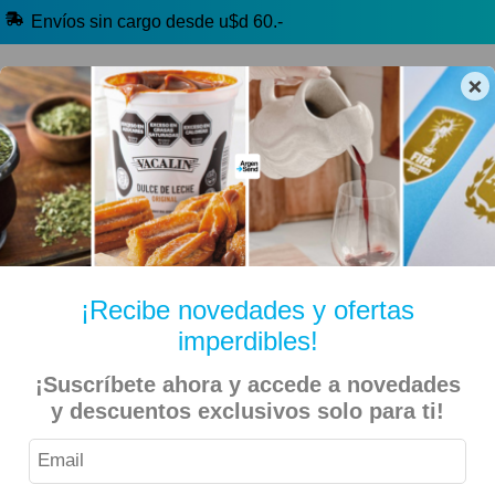
Envíos sin cargo desde u$d 60.-
×
🔥 Alfajores y Golosinas
🧉 Clásicos argentinos
🏷️ Todas las categorías
Hablanos por Whatsapp
¡Recibe novedades y ofertas
imperdibles!
Inicio
Especiales
Navidad - Christmas
¡Suscríbete ahora y accede a novedades
y descuentos exclusivos solo para ti!
Latitud 33° – Espumante Extra Brut – 750ml