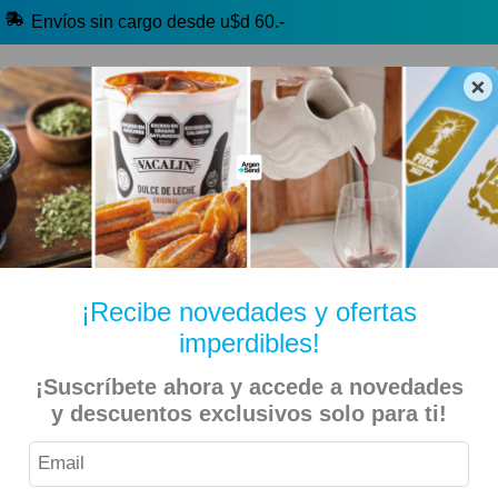
Envíos sin cargo desde u$d 60.-
×
🔥 Alfajores y Golosinas
🧉 Clásicos argentinos
🏷️ Todas las categorías
Hablanos por Whatsapp
¡Recibe novedades y ofertas
imperdibles!
Inicio
Libros
¡Suscríbete ahora y accede a novedades
y descuentos exclusivos solo para ti!
Libro “Desenredar la Argentina” – Luciano Laspina