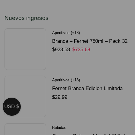
Nuevos ingresos
Aperitivos (+18)
Branca – Fernet 750ml – Pack 32
Unidades
$
923.58
$
735.68
SELECCIONAR OPCIONES
Aperitivos (+18)
Fernet Branca Edicion Limitada
Dorado Mundial
$
29.99
USD $
SELECCIONAR OPCIONES
Bebidas