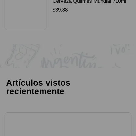
Cerveza Quilmes Mundial 710ml
packX4
$
39.88
SELECCIONAR OPCIONES
Artículos vistos
recientemente