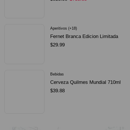
SELECCIONAR OPCIONES
Aperitivos (+18)
Fernet Branca Edicion Limitada
Dorado Mundial
$
29.99
SELECCIONAR OPCIONES
Bebidas
Cerveza Quilmes Mundial 710ml
packX4
$
39.88
SELECCIONAR OPCIONES