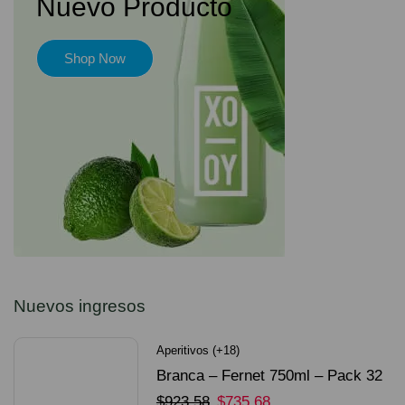
Nuevo Producto
Shop Now
Nuevos ingresos
Aperitivos (+18)
Branca – Fernet 750ml – Pack 32
Unidades
$
923.58
$
735.68