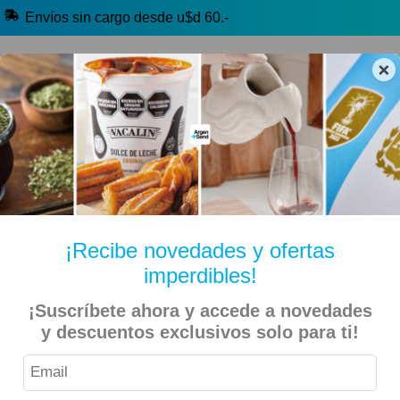
Envíos sin cargo desde u$d 60.-
×
🔥 Alfajores y Golosinas
🧉 Clásicos argentinos
🏷️ Todas las categorías
Hablanos por Whatsapp
¡Recibe novedades y ofertas
imperdibles!
Inicio
Kiosko Dulce y Salado
Alfajores y Conitos
¡Suscríbete ahora y accede a novedades
y descuentos exclusivos solo para ti!
Luccianos Caja 10 unidades Alfajor Dark