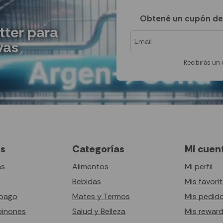
Obtené un cupón de
tter para
vas
Recibirás un 
es
Categorías
Mi cuen
as
Alimentos
Mi perfil
Bebidas
Mis favori
pago
Mates y Termos
Mis pedid
pinones
Salud y Belleza
Mis rewar