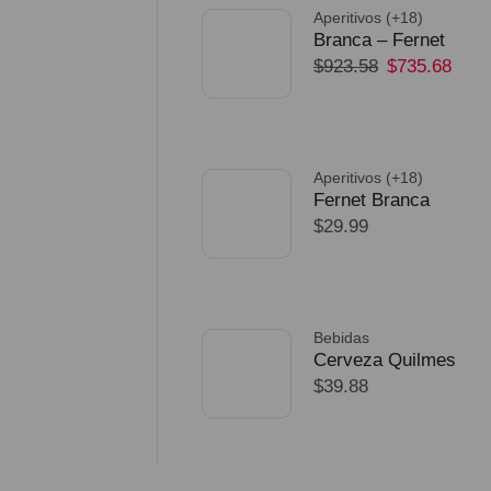
Aperitivos (+18)
Branca – Fernet
$
923.58
$
735.68
750ml – Pack 32
Unidades
SELECCIONAR
OPCIONES
Aperitivos (+18)
Fernet Branca
$
29.99
Edicion Limitada
Dorado Mundial
SELECCIONAR
OPCIONES
Bebidas
Cerveza Quilmes
$
39.88
Mundial 710ml
packX4
SELECCIONAR
OPCIONES