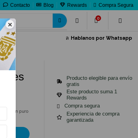
Contacto
Blog
Rewards
Compra Segura
0
0
×
Hablanos por Whatsapp
dades
Producto elegible para envío
gratis
Este producto suma 1
Rewards
Compra segura
iertos con puro
Experiencia de compra
garantizada