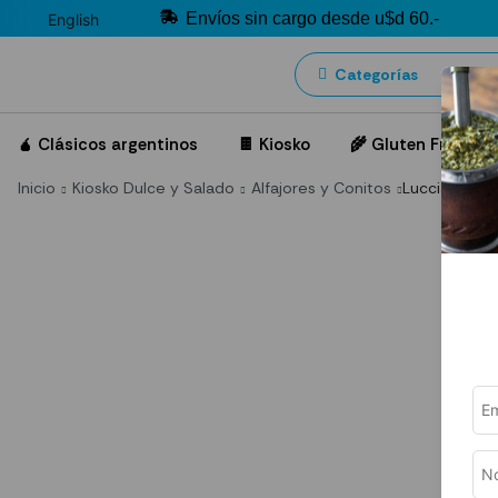
Envíos sin cargo desde u$d 60.-
English
Categorías
🧉 Clásicos argentinos
🍫 Kiosko
🌾 Gluten Free
Inicio
Kiosko Dulce y Salado
Alfajores y Conitos
Luccianos Ca