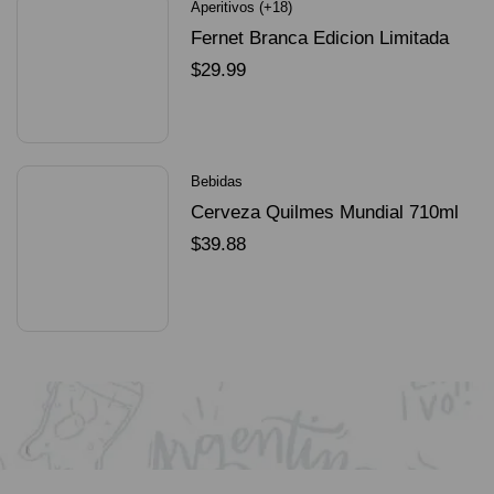
Aperitivos (+18)
Fernet Branca Edicion Limitada
Dorado Mundial
$
29.99
SELECCIONAR OPCIONES
Bebidas
Cerveza Quilmes Mundial 710ml
packX4
$
39.88
SELECCIONAR OPCIONES