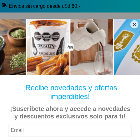
Envíos sin cargo desde u$d 60.-
×
🔥 Alfajores y Golosinas
🧉 Clásicos argentinos
🏷️ Todas las categorías
Hablanos por Whatsapp
¡Recibe novedades y ofertas
imperdibles!
Mafalda 7 – Quino
Inicio
Libros
¡Suscríbete ahora y accede a novedades
y descuentos exclusivos solo para ti!