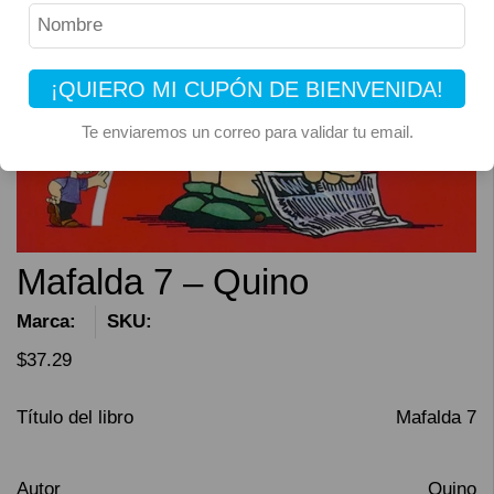
¡QUIERO MI CUPÓN DE BIENVENIDA!
Te enviaremos un correo para validar tu email.
Mafalda 7 – Quino
Marca:
SKU:
$
37.29
Título del libro
Mafalda 7
Autor
Quino