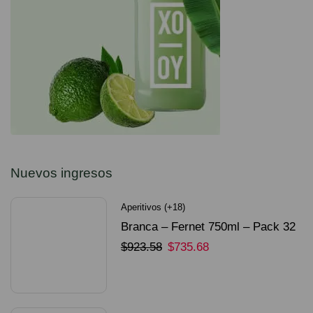
Nuevos ingresos
Aperitivos (+18)
Branca – Fernet 750ml – Pack 32
Unidades
$
923.58
$
735.68
SELECCIONAR OPCIONES