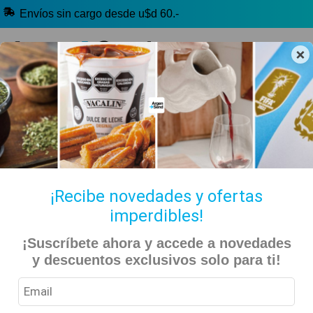
Envíos sin cargo desde u$d 60.-
×
🔥 Alfajores y Golosinas
🧉 Clásicos argentinos
🏷️ Todas las categorías
Hablanos por Whatsapp
¡Recibe novedades y ofertas
imperdibles!
Inicio
Kiosko Dulce y Salado
Alfajores y Conitos
¡Suscríbete ahora y accede a novedades
Successo – Alfajor de Maicena Relleno con Dulce de Leche
y descuentos exclusivos solo para ti!
– 12 Unidades