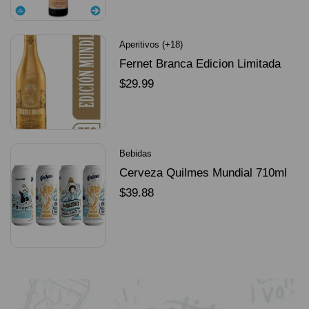
Aperitivos (+18)
Fernet Branca Edicion Limitada
Dorado Mundial
$
29.99
SELECCIONAR OPCIONES
Bebidas
Cerveza Quilmes Mundial 710ml
packX4
$
39.88
SELECCIONAR OPCIONES