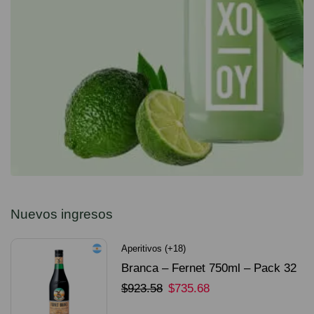
Nuevos ingresos
Aperitivos (+18)
Branca – Fernet 750ml – Pack 32
Unidades
$
923.58
$
735.68
SELECCIONAR OPCIONES