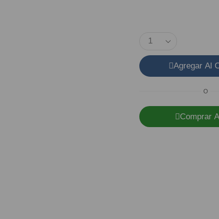
Agregar Al C
O
Comprar A