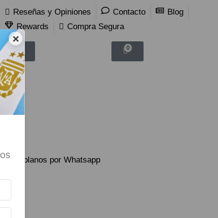
Reseñas y Opiniones
Contacto
Blog
Rewards
Compra Segura
×
0
0
tos
Hablanos por Whatsapp