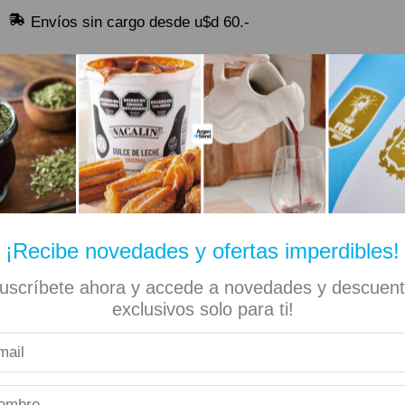
Envíos sin cargo desde u$d 60.-
🔥 Alfajores y Golosinas
¡Recibe novedades y ofertas imperdibles!
uscríbete ahora y accede a novedades y descuen
✡ Koshers
📚 Libros
🏷️ Todas las categorías
exclusivos solo para ti!
aní 253gr Sin Tacc – 3 Unidades