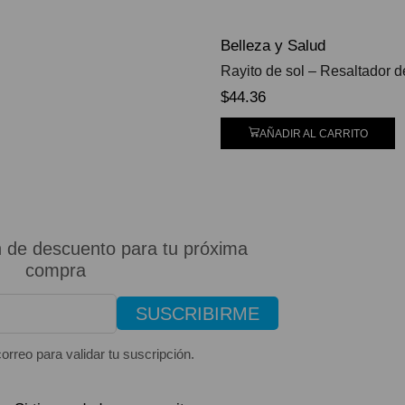
Belleza y Salud
Rayito de sol – Resaltador
$
44.36
AÑADIR AL CARRITO
 de descuento para tu próxima
compra
SUSCRIBIRME
orreo para validar tu suscripción.