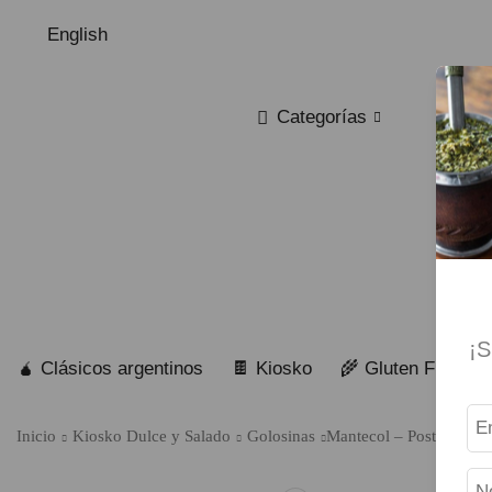
English
Categorías
¡S
🧉 Clásicos argentinos
🍫 Kiosko
🌾 Gluten Free
Inicio
Kiosko Dulce y Salado
Golosinas
Mantecol – Postre de M