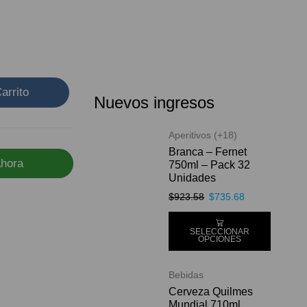
arrito
Nuevos ingresos
Aperitivos (+18)
Branca – Fernet
hora
750ml – Pack 32
Unidades
$
923.58
$
735.68
SELECCIONAR
OPCIONES
Bebidas
Cerveza Quilmes
Mundial 710ml