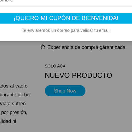
–
Producto elegible para envío gratis
 Maní
¡QUIERO MI CUPÓN DE BIENVENIDA!
Este producto suma 1 Rewards
 Tacc –
Te enviaremos un correo para validar tu email.
es
Compra segura
Experiencia de compra garantizada
SOLO ACÁ
NUEVO PRODUCTO
os ​​al vacío
Shop Now
durante dicho
viaje sufren
 por presión,
lidad ni