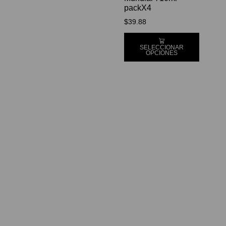
packX4
$
39.88
SELECCIONAR
OPCIONES