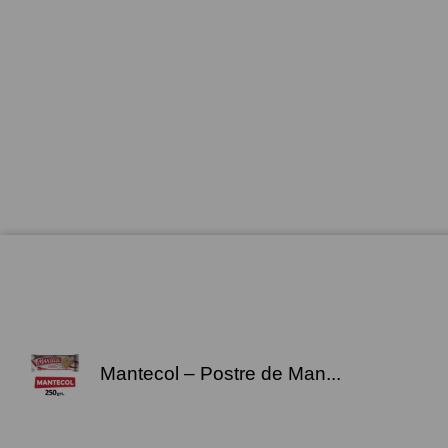
USD $
Mantecol – Postre de Man...
USD $
EUR €