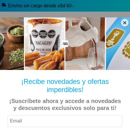
Envíos sin cargo desde u$d 60.-
×
🔥 Alfajores y Golosinas
🧉 Clásicos argentinos
🏷️ Todas las categorías
Hablanos por Whatsapp
¡Recibe novedades y ofertas
imperdibles!
Inicio
Cocina, Deco y Bazar
¡Suscríbete ahora y accede a novedades
Mate Facetado + Bombilla con disco + medio 1/2kg de
y descuentos exclusivos solo para ti!
yerba Taragui de regalo!