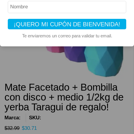
7% OFF
¡QUIERO MI CUPÓN DE BIENVENIDA!
Te enviaremos un correo para validar tu email.
Mate Facetado + Bombilla
con disco + medio 1/2kg de
yerba Taragui de regalo!
Marca:
SKU:
$
32.99
$
30.71