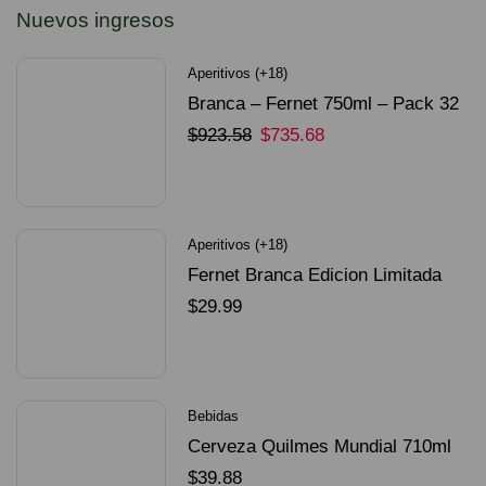
Nuevos ingresos
Aperitivos (+18)
Branca – Fernet 750ml – Pack 32
Unidades
$
923.58
$
735.68
SELECCIONAR OPCIONES
Aperitivos (+18)
Fernet Branca Edicion Limitada
Dorado Mundial
$
29.99
SELECCIONAR OPCIONES
Bebidas
Cerveza Quilmes Mundial 710ml
packX4
$
39.88