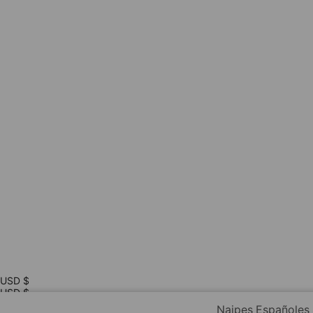
USD $
USD $
EUR €
Naipes Españoles 