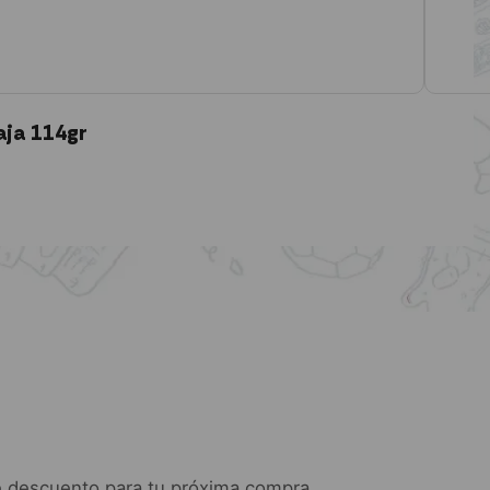
aja 114gr
 descuento para tu próxima compra