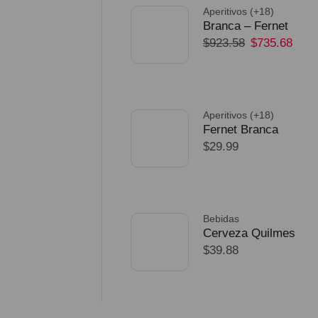
Aperitivos (+18)
Branca – Fernet
$
923.58
$
735.68
750ml – Pack 32
Unidades
SELECCIONAR
OPCIONES
Aperitivos (+18)
Fernet Branca
$
29.99
Edicion Limitada
Dorado Mundial
SELECCIONAR
OPCIONES
Bebidas
Cerveza Quilmes
$
39.88
Mundial 710ml
packX4
SELECCIONAR
OPCIONES