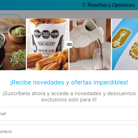
Reseñas y Opiniones
🔥 Alfajores y Golosinas
📚 Libros
🏷️ Todas las categorías
✡ Koshers
Sol Argentino
Naipes Españoles Sol
35% OFF
¡Recibe novedades y ofertas imperdibles!
Argentino
¡Suscríbete ahora y accede a novedades y descuentos
Marca:
SKU:
exclusivos solo para ti!
$
23.95
$
15.46
Agregar Al Carrito