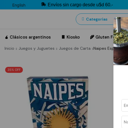
Envíos sin cargo desde u$d 60.-
English
Categorías
🧉 Clásicos argentinos
🍫 Kiosko
🌾 Gluten Free
Inicio
Juegos y Juguetes
Juegos de Carta
Naipes Españoles 
35% OFF