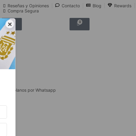
Reseñas y Opiniones
Contacto
Blog
Rewards
Compra Segura
×
0
0
Hablanos por Whatsapp