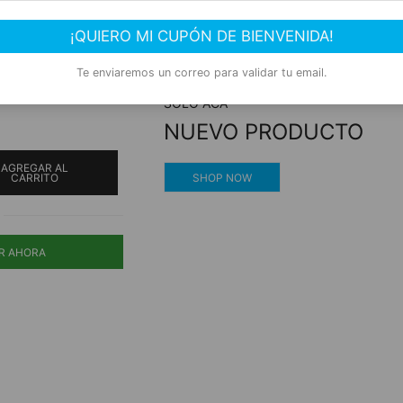
tante –
Compra segura
¡QUIERO MI CUPÓN DE BIENVENIDA!
Experiencia de compra garantizada
Te enviaremos un correo para validar tu email.
SOLO ACÁ
NUEVO PRODUCTO
AGREGAR AL
SHOP NOW
CARRITO
R AHORA