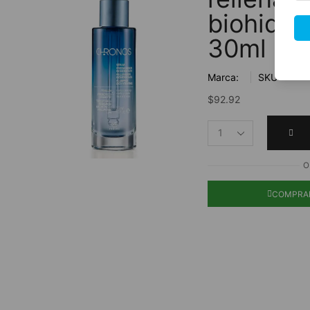
biohidra
30ml
Marca:
SKU:
$
92.92
O
COMPRA