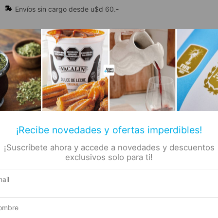
Envíos sin cargo desde u$d 60.-
🔥 Alfajores y Golosinas
¡Recibe novedades y ofertas imperdibles!
¡Suscríbete ahora y accede a novedades y descuentos
📚 Libros
🏷️ Todas las categorías
rs
exclusivos solo para ti!
ohidratante – 30ml
– Sérum
Producto elegible para envío gratis
or
Este producto suma 1 Rewards