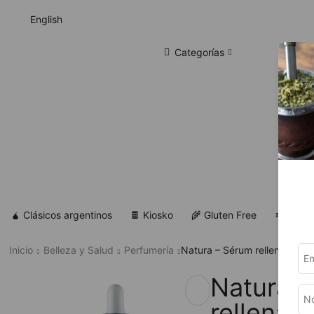
English
Categorías
🧉 Clásicos argentinos
🍫 Kiosko
🌾 Gluten Free
✡ Koshe
Inicio
Belleza y Salud
Perfumería
Natura – Sérum rellenador bi
Natura 
rellenad