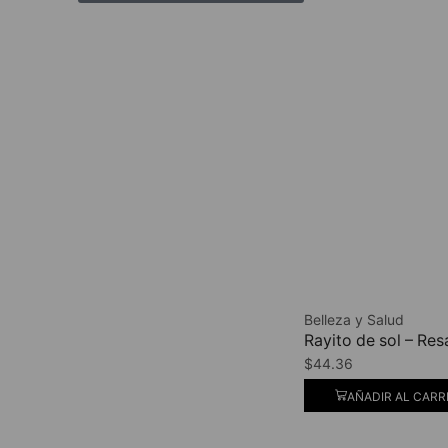
Belleza y Salud
Rayito de sol – Re
$
44.36
AÑADIR AL CARR