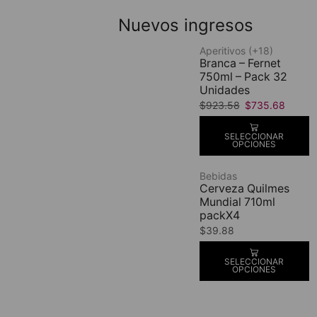
Nuevos ingresos
Aperitivos (+18)
Branca – Fernet
750ml – Pack 32
Unidades
$
923.58
$
735.68
SELECCIONAR
OPCIONES
Bebidas
Cerveza Quilmes
Mundial 710ml
packX4
$
39.88
SELECCIONAR
OPCIONES