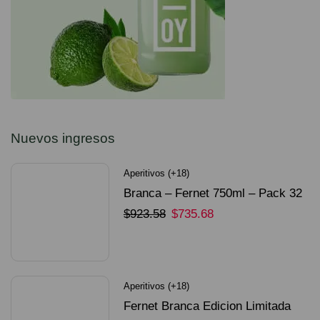
Nuevos ingresos
Aperitivos (+18)
Branca – Fernet 750ml – Pack 32
Unidades
$
923.58
$
735.68
SELECCIONAR OPCIONES
Aperitivos (+18)
Fernet Branca Edicion Limitada