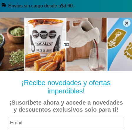
Envíos sin cargo desde u$d 60.-
×
🔥 Alfajores y Golosinas
🧉 Clásicos argentinos
🏷️ Todas las categorías
Hablanos por Whatsapp
¡Recibe novedades y ofertas
imperdibles!
Inicio
Bebidas
Yerba E Infusiones
Café
¡Suscríbete ahora y accede a novedades
y descuentos exclusivos solo para ti!
Nescafé – Café Gold 100gr