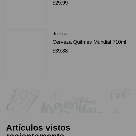
Dorado Mundial
$
29.99
SELECCIONAR OPCIONES
Bebidas
Cerveza Quilmes Mundial 710ml
packX4
$
39.88
SELECCIONAR OPCIONES
Artículos vistos