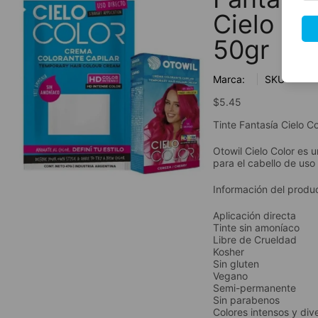
Cielo Ce
50gr
Marca:
SKU:
$
5.45
Tinte Fantasía Cielo Co
Otowil Cielo Color es 
para el cabello de uso 
Información del produ
Aplicación directa
Tinte sin amoníaco
Libre de Crueldad
Kosher
Sin gluten
Vegano
Semi-permanente
Sin parabenos
Colores intensos y div