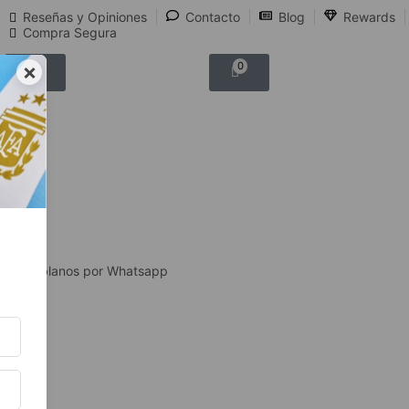
Reseñas y Opiniones
Contacto
Blog
Rewards
Compra Segura
×
0
0
Hablanos por Whatsapp