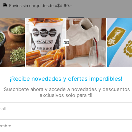
Envíos sin cargo desde u$d 60.-
🔥 Alfajores y Golosinas
¡Recibe novedades y ofertas imperdibles!
¡Suscríbete ahora y accede a novedades y descuentos
📚 Libros
🏷️ Todas las categorías
rs
exclusivos solo para ti!
lar Cielo Cereza 50gr
 Tintura
Producto elegible para envío gratis
 Capilar
Este producto suma 1 Rewards