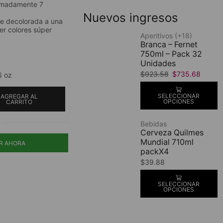
imadamente 7
Nuevos ingresos
se decolorada a una
er colores súper
Aperitivos (+18)
Branca – Fernet
750ml – Pack 32
Unidades
$
923.58
$
735.68
6 oz
SELECCIONAR
AGREGAR AL
OPCIONES
CARRITO
Bebidas
Cerveza Quilmes
Mundial 710ml
R AHORA
packX4
$
39.88
SELECCIONAR
OPCIONES