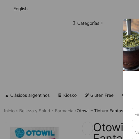
English
Categorías
🧉 Clásicos argentinos
🍫 Kiosko
🌾 Gluten Free
✡ Koshe
Inicio
Belleza y Salud
Farmacia
Otowil – Tintura Fantasía Capi
Otowil –
Fantasía