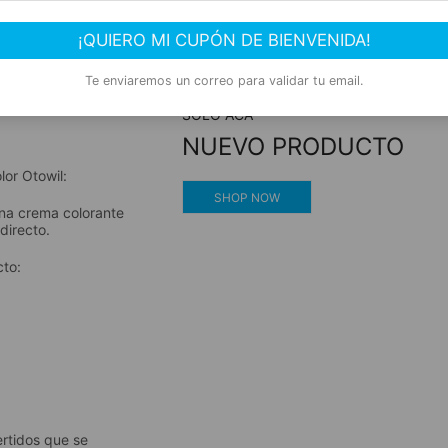
reza
Compra segura
¡QUIERO MI CUPÓN DE BIENVENIDA!
Experiencia de compra garantizada
Te enviaremos un correo para validar tu email.
SOLO ACÁ
NUEVO PRODUCTO
lor Otowil:
SHOP NOW
una crema colorante
directo.
cto:
ertidos que se