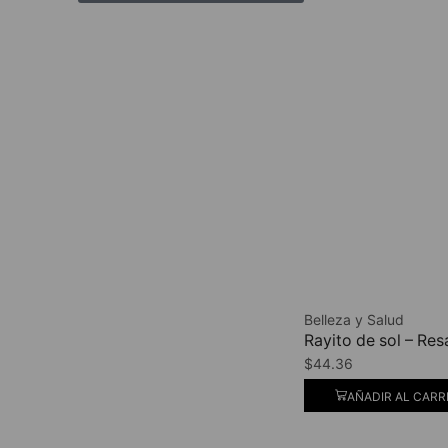
Belleza y Salud
Rayito de sol – Re
$
44.36
AÑADIR AL CARR