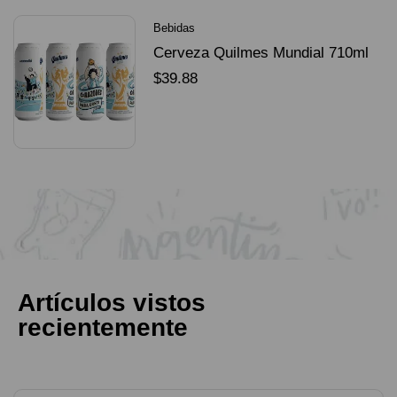
Bebidas
Cerveza Quilmes Mundial 710ml
packX4
$
39.88
SELECCIONAR OPCIONES
Artículos vistos
recientemente