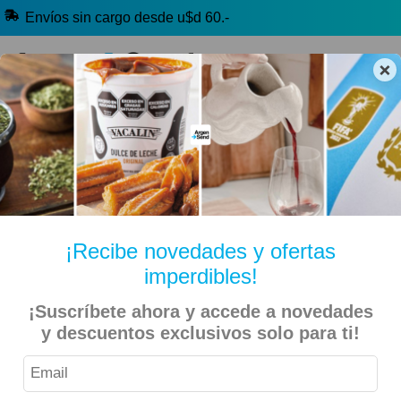
Envíos sin cargo desde u$d 60.-
×
🔥 Alfajores y Golosinas
🧉 Clásicos argentinos
🏷️ Todas las categorías
Hablanos por Whatsapp
¡Recibe novedades y ofertas
imperdibles!
Inicio
Librería, Arte y Cotillón
Arte
¡Suscríbete ahora y accede a novedades
y descuentos exclusivos solo para ti!
Pack 36 Silbatos Pitos Argentina Mundial 2022