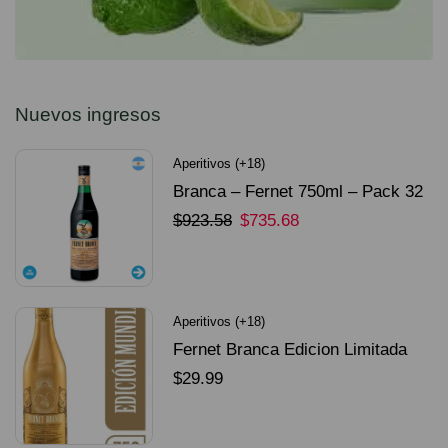
Nuevos ingresos
Aperitivos (+18)
Branca – Fernet 750ml – Pack 32
Unidades
$
923.58
$
735.68
SELECCIONAR OPCIONES
Aperitivos (+18)
Fernet Branca Edicion Limitada
Dorado Mundial
$
29.99
SELECCIONAR OPCIONES