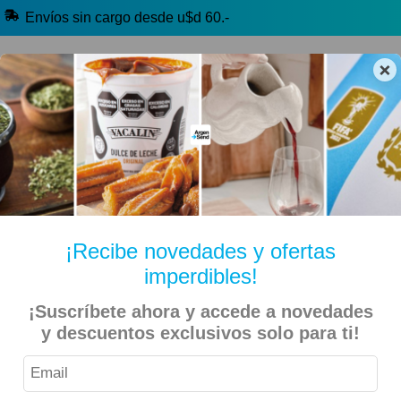
Envíos sin cargo desde u$d 60.-
×
🔥 Alfajores y Golosinas
🧉 Clásicos argentinos
🏷️ Todas las categorías
Hablanos por Whatsapp
¡Recibe novedades y ofertas
imperdibles!
Inicio
Productos del Mundo
Brasil
¡Suscríbete ahora y accede a novedades
y descuentos exclusivos solo para ti!
Pan Rustico Schar Sin Tacc 200gr