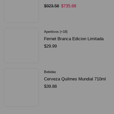
Unidades
$
923.58
$
735.68
SELECCIONAR OPCIONES
Aperitivos (+18)
Fernet Branca Edicion Limitada
Dorado Mundial
$
29.99
SELECCIONAR OPCIONES
Bebidas
Cerveza Quilmes Mundial 710ml
packX4
$
39.88
SELECCIONAR OPCIONES