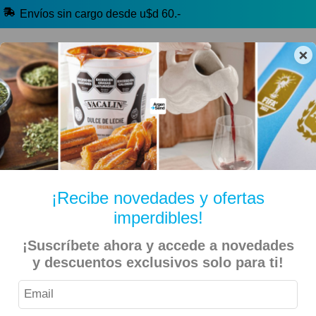
Envíos sin cargo desde u$d 60.-
×
🔥 Alfajores y Golosinas
🧉 Clásicos argentinos
🏷️ Todas las categorías
Hablanos por Whatsapp
¡Recibe novedades y ofertas
imperdibles!
Inicio
Productos de Limpieza
¡Suscríbete ahora y accede a novedades
y descuentos exclusivos solo para ti!
CIF – Paño Absorbente Ballerina Multiuso – 3 Unidades
15% OFF