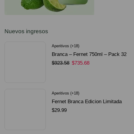
Nuevos ingresos
Aperitivos (+18)
Branca – Fernet 750ml – Pack 32
Unidades
$
923.58
$
735.68
SELECCIONAR OPCIONES
Aperitivos (+18)
Fernet Branca Edicion Limitada
Dorado Mundial
$
29.99
SELECCIONAR OPCIONES