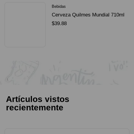
Bebidas
Cerveza Quilmes Mundial 710ml
packX4
$
39.88
SELECCIONAR OPCIONES
Artículos vistos
recientemente