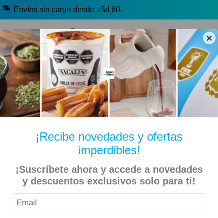
Envíos sin cargo desde u$d 60.-
×
🔥 Alfajores y Golosinas
🧉 Clásicos argentinos
🏷️ Todas las categorías
Hablanos por Whatsapp
¡Recibe novedades y ofertas
imperdibles!
Inicio
Kiosko Dulce y Salado
Golosinas
¡Suscríbete ahora y accede a novedades
y descuentos exclusivos solo para ti!
Mogul – Gomitas Frutales Paquete 1kg