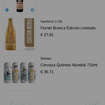
SELECCIONAR OPCIONES
Aperitivos (+18)
Fernet Branca Edicion Limitada
Dorado Mundial
€
27.61
SELECCIONAR OPCIONES
Bebidas
Cerveza Quilmes Mundial 710ml
packX4
€
36.71
SELECCIONAR OPCIONES