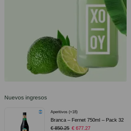
Nuevos ingresos
Aperitivos (+18)
Branca – Fernet 750ml – Pack 32
Unidades
€
850.25
€
677.27