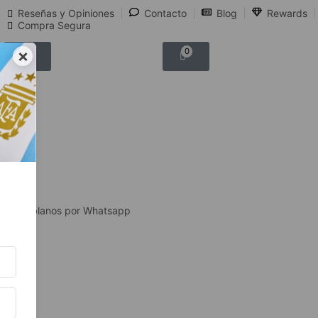
Reseñas y Opiniones
Contacto
Blog
Rewards
Compra Segura
×
0
0
Hablanos por Whatsapp