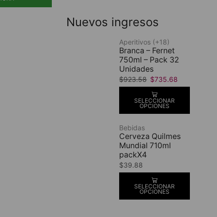
Nuevos ingresos
Aperitivos (+18)
Branca – Fernet
750ml – Pack 32
Unidades
$
923.58
$
735.68
SELECCIONAR
OPCIONES
Bebidas
Cerveza Quilmes
Mundial 710ml
packX4
$
39.88
SELECCIONAR
OPCIONES