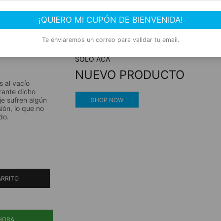
Compra segura
¡QUIERO MI CUPÓN DE BIENVENIDA!
Experiencia de compra garantizada
Te enviaremos un correo para validar tu email.
SOLO ACÁ
NUEVO PRODUCTO
​​al vacío
rante dicho
je sufren algún
SHOP NOW
ión, lo que no
do.
ARRITO
HORA