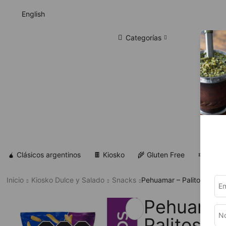
English
Categorías
🧉 Clásicos argentinos
🍫 Kiosko
🌾 Gluten Free
✡ Koshe
Inicio
Kiosko Dulce y Salado
Snacks
Pehuamar – Palitos Salad
Pehuamar
Palitos S