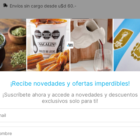
Envíos sin cargo desde u$d 60.-
🔥 Alfajores y Golosinas
¡Recibe novedades y ofertas imperdibles!
¡Suscríbete ahora y accede a novedades y descuentos
📚 Libros
🏷️ Todas las categorías
rs
exclusivos solo para ti!
os 620gr
 –
Producto elegible para envío gratis
alados
Este producto suma 1 Rewards