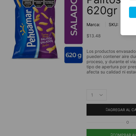
620gr
Marca:
SKU:
$
13.48
Los productos envasados 
pueden contener aire du
proceso, y durante el via
tipo de apertura por pres
afecta su calidad ni esta
AGREGAR AL C
O
COMPRAR A