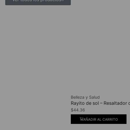
Belleza y Salud
Rayito de sol – Resaltado
$
44.36
AÑADIR AL CARRITO