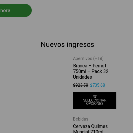
hora
Nuevos ingresos
Aperitivos (+18)
Branca – Fernet
750ml – Pack 32
Unidades
$
923.58
$
735.68
SELECCIONAR
OPCIONES
Bebidas
Cerveza Quilmes
Mundial 710ml