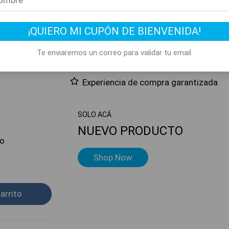
 –
Producto elegible para envío gratis
do 25
¡QUIERO MI CUPÓN DE BIENVENIDA!
Este producto suma 1 Rewards
– 3
Te enviaremos un correo para validar tu email.
Compra segura
Experiencia de compra garantizada
SOLO ACÁ
NUEVO PRODUCTO
do
Shop Now
arrito