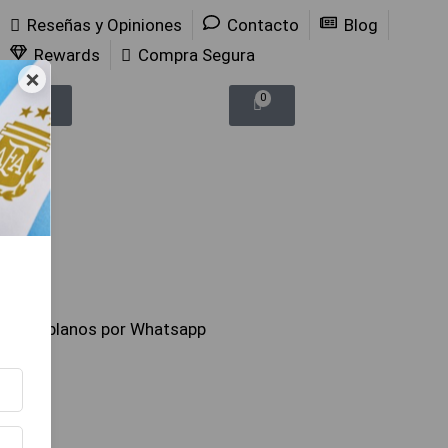
Reseñas y Opiniones
Contacto
Blog
Rewards
Compra Segura
×
0
0
Hablanos por Whatsapp