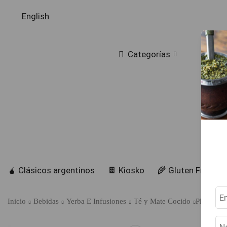
English
Categorías
🧉 Clásicos argentinos
🍫 Kiosko
🌾 Gluten Free
Inicio
Bebidas
Yerba E Infusiones
Té y Mate Cocido
Playadito