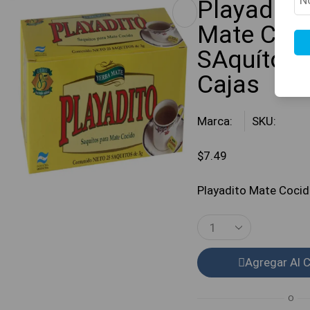
Playadito
Mate Coci
SAquítos 
Cajas
Marca:
SKU:
$
7.49
Playadito Mate Coci
Agregar Al C
O