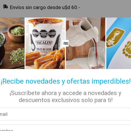
Envíos sin cargo desde u$d 60.-
🔥 Alfajores y Golosinas
¡Recibe novedades y ofertas imperdibles!
¡Suscríbete ahora y accede a novedades y
✡ Koshers
📚 Libros
🏷️ Todas las categorías
descuentos exclusivos solo para ti!
 – Mate Cocido 25 SAquítos – 3 Cajas