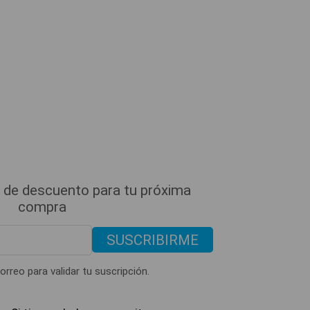
Belleza y Salud
Rayito de sol – Resaltador 
$
44.36
AÑADIR AL CARRITO
 de descuento para tu próxima
compra
SUSCRIBIRME
orreo para validar tu suscripción.