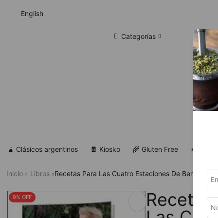
English
Categorías
🧉 Clásicos argentinos
🍫 Kiosko
🌾 Gluten Free
✡ Koshe
Inicio
Libros
Recetas Para Las Cuatro Estaciones De Berreteaga
Recetas
9% OFF
Las Cuat