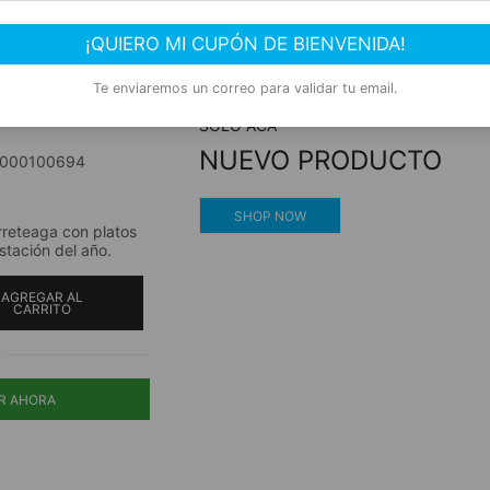
nes De
Compra segura
¡QUIERO MI CUPÓN DE BIENVENIDA!
ga,
Experiencia de compra garantizada
Te enviaremos un correo para validar tu email.
SOLO ACÁ
NUEVO PRODUCTO
000100694
SHOP NOW
rreteaga con platos
tación del año.
AGREGAR AL
CARRITO
R AHORA