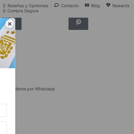
Reseñas y Opiniones
Contacto
Blog
Rewards
Compra Segura
×
0
0
Hablanos por Whatsapp