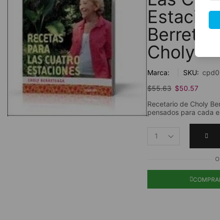
Estacio
Berretea
Choly
Marca:
SKU:
cpd0
$
55.63
$
50.57
Recetario de Choly Be
pensados para cada es
O
COMPRA