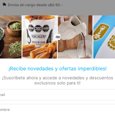
Envíos sin cargo desde u$d 60.-
🔥 Alfajores y Golosinas
¡Recibe novedades y ofertas imperdibles!
¡Suscríbete ahora y accede a novedades y descuentos
📚 Libros
🏷️ Todas las categorías
rs
exclusivos solo para ti!
, Choly
 Para
Producto elegible para envío gratis
ro
Este producto suma 1 Rewards